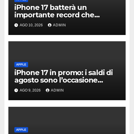
iPhone 17 batterà un
importante record che
manca dai tempi del buon
AGO 10, 2026
ADMIN
vecchio iPhone 4
APPLE
iPhone 17 in promo: i saldi di
agosto sono l’occasione
giusta per l’acquisto prima
AGO 9, 2026
ADMIN
degli aumenti
APPLE