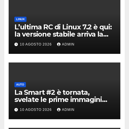
LINUX
L’ultima RC di Linux 7.2 è qui:
la versione stabile arriva la
prossima settimana
10 AGOSTO 2026
ADMIN
AUTO
La Smart #2 è tornata,
svelate le prime immagini
dell’erede della Fortwo
10 AGOSTO 2026
ADMIN