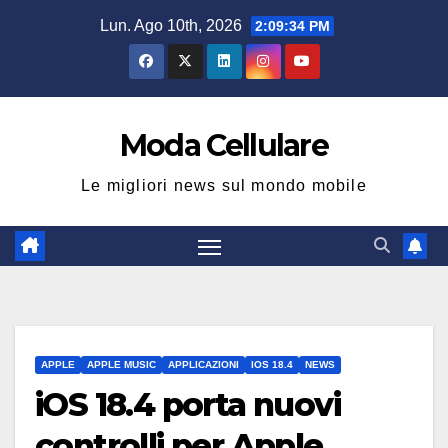
Salta
Lun. Ago 10th, 2026
2:09:35 PM
al
contenuto
Moda Cellulare
Le migliori news sul mondo mobile
APPLE
APPLE MUSIC
APPLICAZIONI
IOS 18.4
NEWS
iOS 18.4 porta nuovi
controlli per Apple