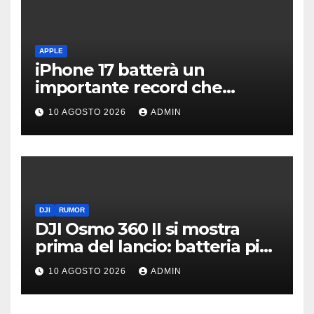
APPLE
iPhone 17 batterà un
importante record che
manca dai tempi del buon
10 AGOSTO 2026
ADMIN
vecchio iPhone 4
DJI
RUMOR
DJI Osmo 360 II si mostra
prima del lancio: batteria più
grande e video 8K
10 AGOSTO 2026
ADMIN