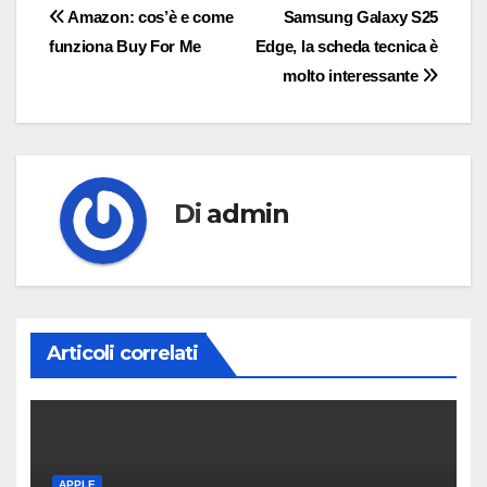
Navigazione
Amazon: cos’è e come
Samsung Galaxy S25
funziona Buy For Me
Edge, la scheda tecnica è
articoli
molto interessante
Di
admin
Articoli correlati
APPLE