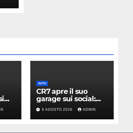
AUTO
CR7 apre il suo
si
garage sui social:
ato i
svelati i “giocattoli”
IN
6 AGOSTO 2026
ADMIN
llari
da oltre 40 milioni