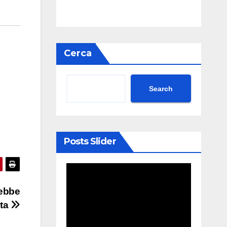
Cerca
Search
Posts Slider
rebbe
ata