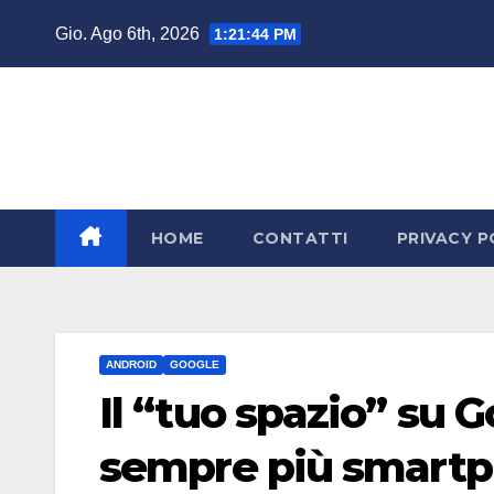
Salta
Gio. Ago 6th, 2026
1:21:45 PM
al
contenuto
HOME
CONTATTI
PRIVACY P
ANDROID
GOOGLE
Il “tuo spazio” su 
sempre più smart