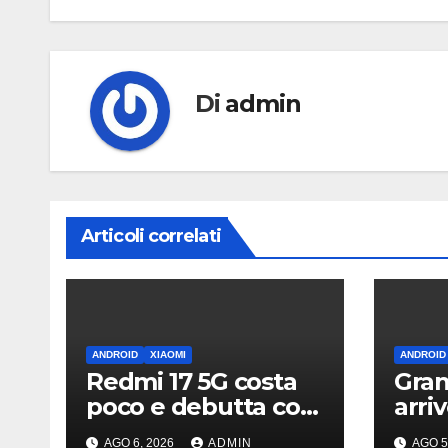
Di
admin
Articoli correlati
ANDROID
XIAOMI
ANDROID
Redmi 17 5G costa
Gran
poco e debutta con
arri
display da quasi 7
What
AGO 6, 2026
ADMIN
AGO 5