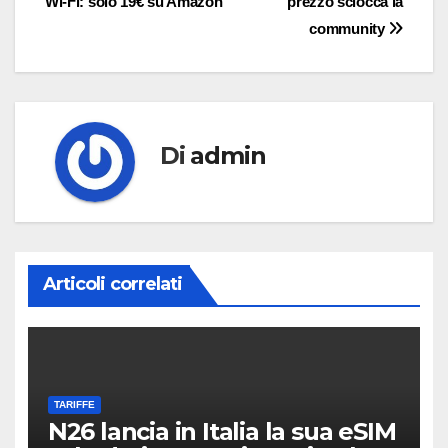
Wi-Fi: solo 19€ su Amazon
prezzo sciocca la
community
Di
admin
Articoli correlati
TARIFFE
N26 lancia in Italia la sua eSIM