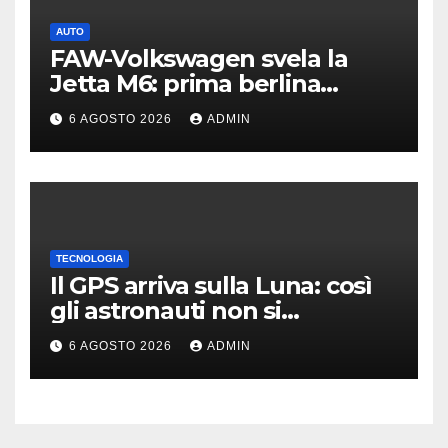
AUTO
FAW-Volkswagen svela la
Jetta M6: prima berlina
elettrica del marchio
6 AGOSTO 2026
ADMIN
TECNOLOGIA
Il GPS arriva sulla Luna: così
gli astronauti non si
perderanno più
6 AGOSTO 2026
ADMIN