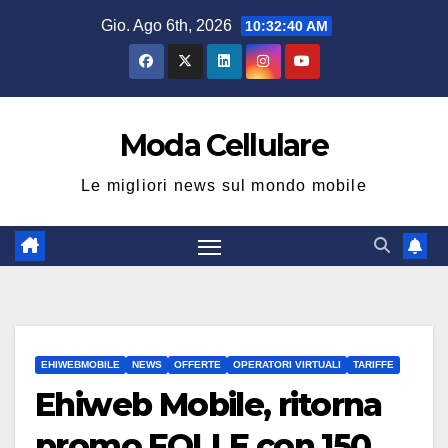
Salta
Gio. Ago 6th, 2026
10:32:41 AM
al
contenuto
Moda Cellulare
Le migliori news sul mondo mobile
EHIWEBMOBILE
NEWS
OFFERTE
OPERATORI VIRTUALI
TARIFFE
Ehiweb Mobile, ritorna
promo FOLLE con 150