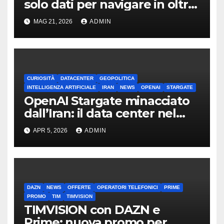
solo dati per navigare in oltre
100 Paesi
MAG 21, 2026
ADMIN
CURIOSITÀ
DATACENTER
GEOPOLITICA
INTELLIGENZA ARTIFICIALE
IRAN
NEWS
OPENAI
STARGATE
OpenAI Stargate minacciato
dall’Iran: il data center nel
mirino
APR 5, 2026
ADMIN
DAZN
NEWS
OFFERTE
OPERATORI TELEFONICI
PRIME
PROMO
TIM
TIMVISION
TIMVISION con DAZN e
Prime: nuova promo per