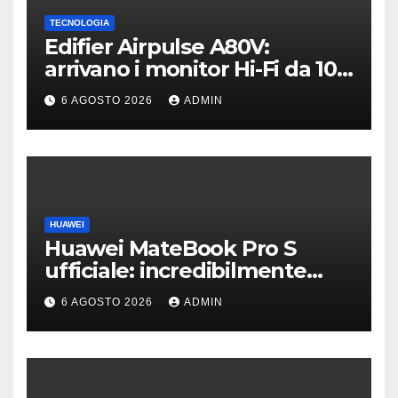
TECNOLOGIA
Edifier Airpulse A80V:
arrivano i monitor Hi-Fi da 100
W con USB Hi-Res
6 AGOSTO 2026
ADMIN
HUAWEI
Huawei MateBook Pro S
ufficiale: incredibilmente
leggero e supersottile
6 AGOSTO 2026
ADMIN