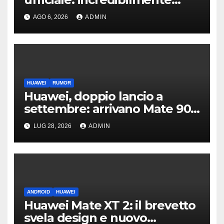
leggero e supersottile
AGO 6, 2026
ADMIN
HUAWEI
RUMOR
Huawei, doppio lancio a
settembre: arrivano Mate 90
e il nuovo tri-fold
LUG 28, 2026
ADMIN
ANDROID
HUAWEI
Huawei Mate XT 2: il brevetto
svela design e nuovo