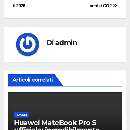
articoli
il 2026
crediti CO2
Di
admin
Articoli correlati
HUAWEI
Huawei MateBook Pro S
ufficiale: incredibilmente