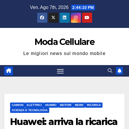
Salta
Ven. Ago 7th, 2026
2:44:10 PM
al
contenuto
Moda Cellulare
Le migliori news sul mondo mobile
CAMION
ELETTRICI
HUAWEI
MOTORI
NEWS
RICARICA
SCIENZA E TECNOLOGIA
Huawei: arriva la ricarica