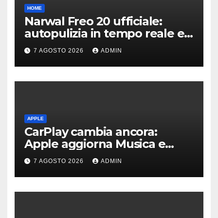
HOME
Narwal Freo 20 ufficiale:
autopulizia in tempo reale e
speciale design in tessuto
7 AGOSTO 2026
ADMIN
APPLE
CarPlay cambia ancora:
Apple aggiorna Musica e
Podcast in auto
7 AGOSTO 2026
ADMIN