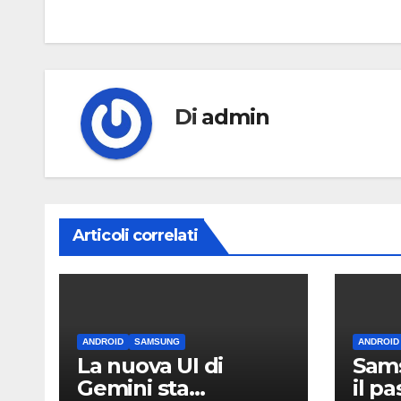
articoli
Di
admin
Articoli correlati
ANDROID
SAMSUNG
ANDROID
La nuova UI di
Sams
Gemini sta
il p