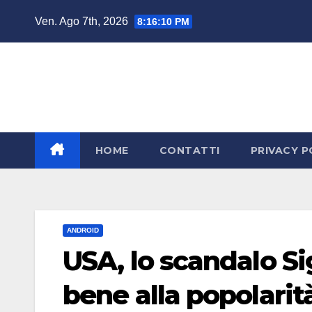
Salta
Ven. Ago 7th, 2026
8:16:12 PM
al
contenuto
HOME
CONTATTI
PRIVACY P
ANDROID
USA, lo scandalo S
bene alla popolarit