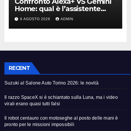
Confronto Alexa+ VS Gemini
Home: qual è l’assistente
migliore | Video
6 AGOSTO 2026
ADMIN
RECENT
Suzuki al Salone Auto Torino 2026: le novità
Il razzo SpaceX si è schiantato sulla Luna, ma i video
virali erano quasi tutti falsi
Il robot centauro con motoseghe al posto delle mani è
pronto per le missioni impossibili