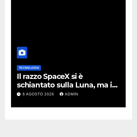
TECNOLOGIA
T
no
Il razzo SpaceX si è
I
schiantato sulla Luna, ma i
m
video virali erano quasi tutti
m
6 AGOSTO 2026
ADMIN
falsi
m