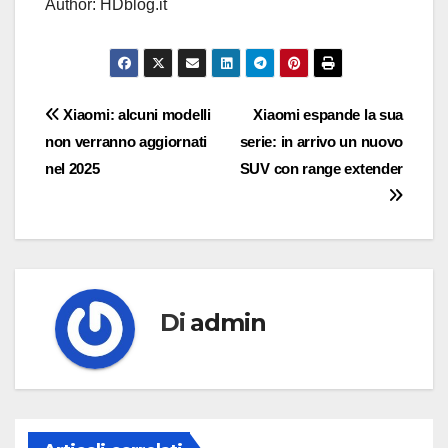
Author: HDblog.it
Navigazione
Xiaomi: alcuni modelli
Xiaomi espande la sua
non verranno aggiornati
serie: in arrivo un nuovo
articoli
nel 2025
SUV con range extender
Di
admin