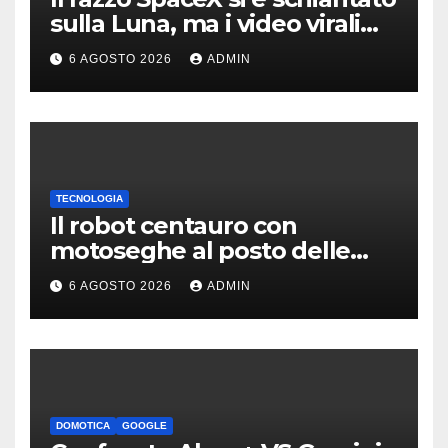
sulla Luna, ma i video virali
erano quasi tutti falsi
6 AGOSTO 2026
ADMIN
TECNOLOGIA
Il robot centauro con
motoseghe al posto delle
mani è pronto per le missioni
6 AGOSTO 2026
ADMIN
impossibili
DOMOTICA
GOOGLE