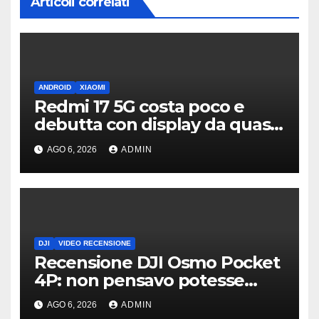
Articoli correlati
ANDROID
XIAOMI
Redmi 17 5G costa poco e
debutta con display da quasi
7 pollici e batteria enorme
AGO 6, 2026
ADMIN
DJI
VIDEO RECENSIONE
Recensione DJI Osmo Pocket
4P: non pensavo potesse
piacermi così tanto
AGO 6, 2026
ADMIN