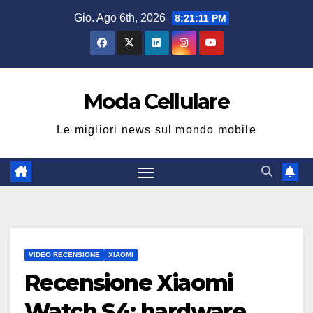
Salta
Gio. Ago 6th, 2026
8:21:12 PM
al
contenuto
Moda Cellulare
Le migliori news sul mondo mobile
VIDEO RECENSIONE
XIAOMI
Recensione Xiaomi
Watch S4: hardware