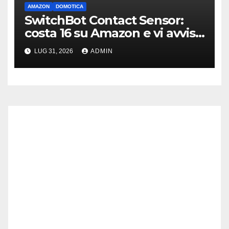
AMAZON
DOMOTICA
SwitchBot Contact Sensor:
costa 16 su Amazon e vi avvisa
se qualcuno apre porte o
LUG 31, 2026
ADMIN
finestre