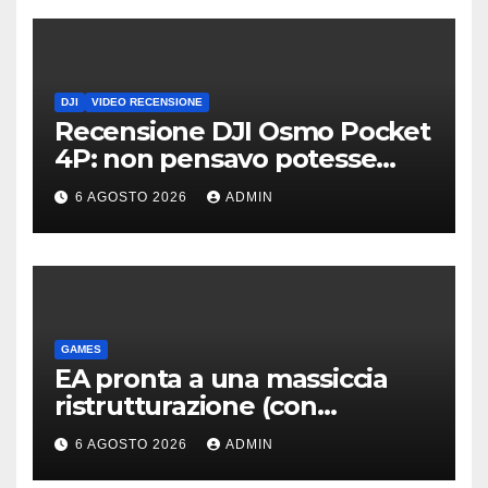
DJI
VIDEO RECENSIONE
Recensione DJI Osmo Pocket
4P: non pensavo potesse
piacermi così tanto
6 AGOSTO 2026
ADMIN
GAMES
EA pronta a una massiccia
ristrutturazione (con
licenziamenti) dopo l’addio
6 AGOSTO 2026
ADMIN
alla Borsa?