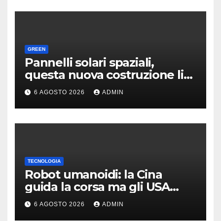
GREEN
Pannelli solari spaziali,
questa nuova costruzione li
rende molto più convenienti
6 AGOSTO 2026
ADMIN
TECNOLOGIA
Robot umanoidi: la Cina
guida la corsa ma gli USA
restano davanti nella qualità
6 AGOSTO 2026
ADMIN