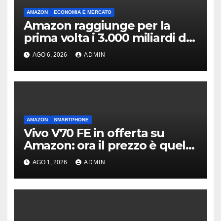
AMAZON
ECONOMIA E MERCATO
Amazon raggiunge per la
prima volta i 3.000 miliardi di
capitalizzazione
AGO 6, 2026
ADMIN
AMAZON
SMARTPHONE
Vivo V70 FE in offerta su
Amazon: ora il prezzo è quello
giusto?
AGO 1, 2026
ADMIN