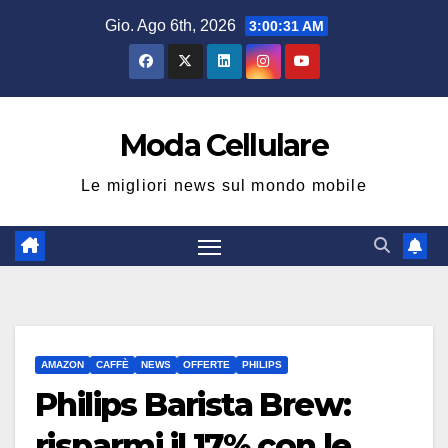
Salta
Gio. Ago 6th, 2026
3:00:31 AM
al
contenuto
Moda Cellulare
Le migliori news sul mondo mobile
AMAZON
CAFFÈ
NEWS
OFFERTE
PHILIPS
Philips Barista Brew:
risparmi il 17% con le