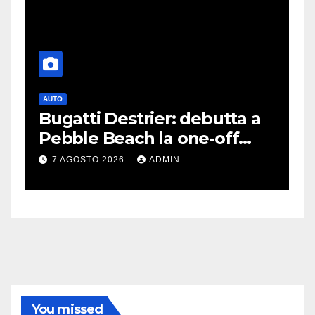
AUTO
G
Bugatti Destrier: debutta a
S
Pebble Beach la one-off
P
derivata dalla Bolide
d
7 AGOSTO 2026
ADMIN
c
You missed