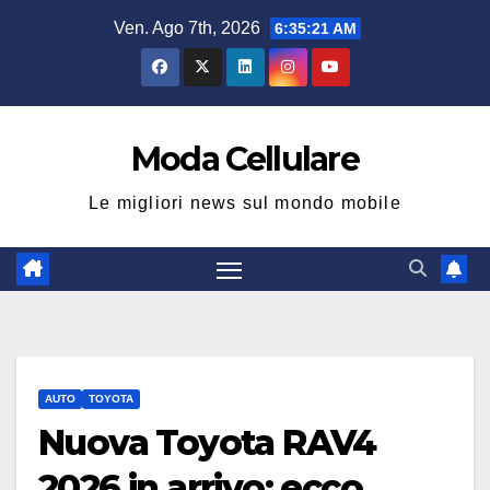
Salta
Ven. Ago 7th, 2026
6:35:22 AM
al
contenuto
Moda Cellulare
Le migliori news sul mondo mobile
AUTO
TOYOTA
Nuova Toyota RAV4
2026 in arrivo: ecco