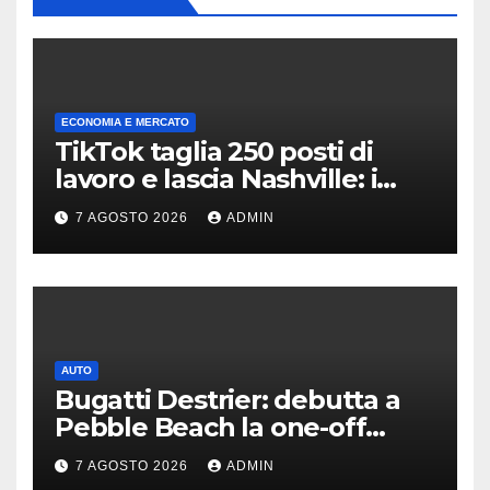
ECONOMIA E MERCATO
TikTok taglia 250 posti di
lavoro e lascia Nashville: i
motivi della scelta
7 AGOSTO 2026
ADMIN
AUTO
Bugatti Destrier: debutta a
Pebble Beach la one-off
derivata dalla Bolide
7 AGOSTO 2026
ADMIN