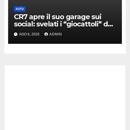
AUTO
CR7 apre il suo garage sui
social: svelati i “giocattoli” da
oltre 40 milioni
AGO 6, 2026
ADMIN