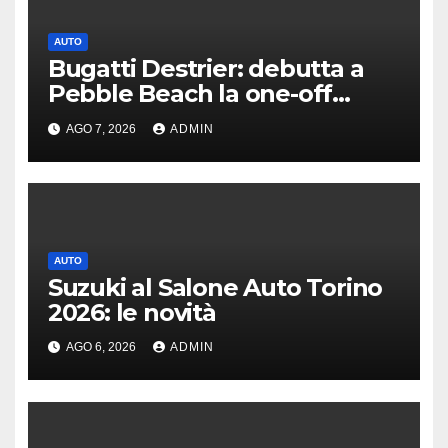
AUTO
Bugatti Destrier: debutta a
Pebble Beach la one-off
derivata dalla Bolide
AGO 7, 2026
ADMIN
AUTO
Suzuki al Salone Auto Torino
2026: le novità
AGO 6, 2026
ADMIN