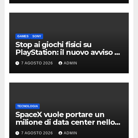
GAMES
SONY
Stop ai giochi fisici su
PlayStation: il nuovo avviso di
Sony è l’ennesima conferma
7 AGOSTO 2026
ADMIN
TECNOLOGIA
SpaceX vuole portare un
milione di data center nello
spazio: Nvidia sarà il cervello
7 AGOSTO 2026
ADMIN