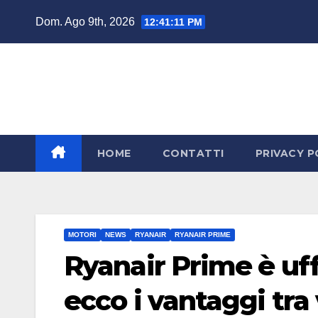
Salta
Dom. Ago 9th, 2026
12:41:12 PM
al
contenuto
HOME
CONTATTI
PRIVACY P
MOTORI
NEWS
RYANAIR
RYANAIR PRIME
Ryanair Prime è uff
ecco i vantaggi tra 