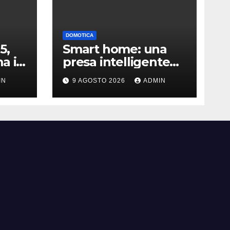
DOMOTICA
5,
Smart home: una
a il
presa intelligente
orto
da pochi euro può
IN
9 AGOSTO 2026
ADMIN
fare la differenza