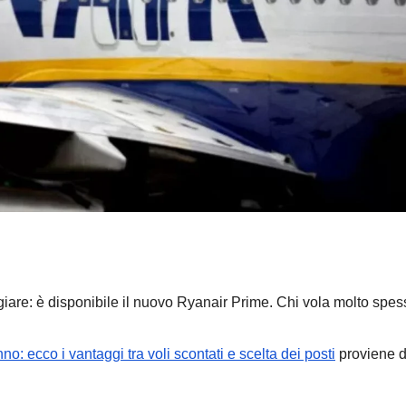
ANDROID
SAMSU
Samsu
Galaxy:
strum
9 AGOSTO 2
integr
liberar
ggiare: è disponibile il nuovo Ryanair Prime. Chi vola molto sp
sullo
smart
no: ecco i vantaggi tra voli scontati e scelta dei posti
proviene 