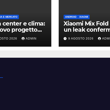
A E MERCATO
ANDROID
XIAOMI
 center e clima:
Xiaomi Mix Fold 
uovo progetto
un leak conferm
on riapre il
design a passap
OSTO 2026
ADMIN
9 AGOSTO 2026
ADM
ttito sulle
e HyperOS 4
sioni