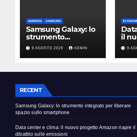
ANDROID
SAMSUNG
ECONOMI
Samsung Galaxy: lo
Data
strumento
il n
integrato per
Amaz
9 AGOSTO 2026
ADMIN
9 AG
liberare spazio sullo
diba
smartphone
emis
RECENT
Samsung Galaxy: lo strumento integrato per liberare
spazio sullo smartphone
Data center e clima: il nuovo progetto Amazon riapre il
dibattito sulle emissioni