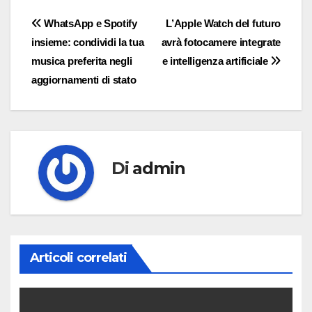
Navigazione
WhatsApp e Spotify
L’Apple Watch del futuro
insieme: condividi la tua
avrà fotocamere integrate
articoli
musica preferita negli
e intelligenza artificiale
aggiornamenti di stato
Di
admin
Articoli correlati