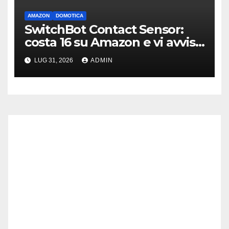
AMAZON
DOMOTICA
SwitchBot Contact Sensor:
costa 16 su Amazon e vi avvisa
se qualcuno apre porte o
LUG 31, 2026
ADMIN
finestre