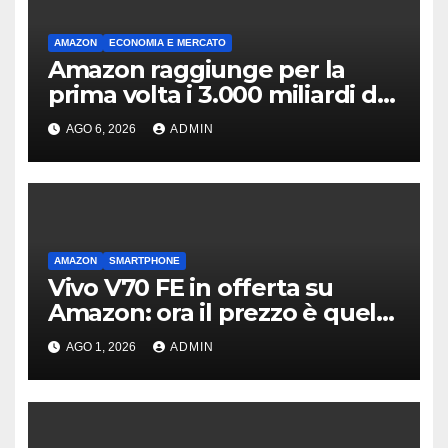
AMAZON
ECONOMIA E MERCATO
Amazon raggiunge per la
prima volta i 3.000 miliardi di
capitalizzazione
AGO 6, 2026
ADMIN
AMAZON
SMARTPHONE
Vivo V70 FE in offerta su
Amazon: ora il prezzo è quello
giusto?
AGO 1, 2026
ADMIN