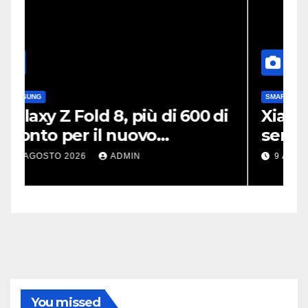
SMARTPHONE
XIAOMI
di
Xiaomi 17T Pro in offerta, è
sempre più un flagship
killer
9 AGOSTO 2026
ADMIN
You missed