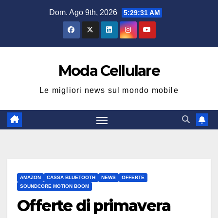
Salta
Dom. Ago 9th, 2026
5:29:32 AM
al
contenuto
Moda Cellulare
Le migliori news sul mondo mobile
AMAZON
CASSA BLUETOOTH
NEWS
OFFERTE
SOUNDCORE MOTION BOOM
Offerte di primavera