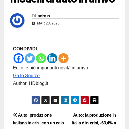
Di
admin
MAR 23, 2025
CONDIVIDI:
Ecco le più importanti novità in arrivo
Go to Source
Author: HDblog.it
Navigazione
Auto, produzione
Auto: la produzione in
italiana in crisi con un calo
Italia è in crisi, -63,4% a
articoli