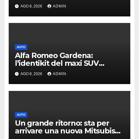
produzione auto
AGO 8, 2026
ADMIN
AUTO
Alfa Romeo Gardena:
l’identikit del maxi SUV
immaginato per Usa e Cina
AGO 8, 2026
ADMIN
AUTO
Un grande ritorno: sta per
arrivare una nuova Mitsubishi
Pajero