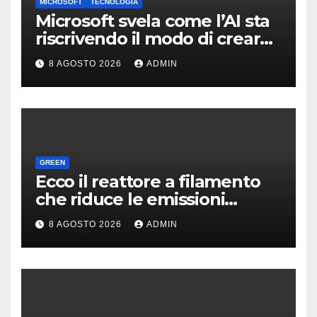
MICROSOFT
TECNOLOGIA
Microsoft svela come l’AI sta
riscrivendo il modo di creare
software
8 AGOSTO 2026
ADMIN
GREEN
Ecco il reattore a filamento
che riduce le emissioni
dell’industria chimica
8 AGOSTO 2026
ADMIN