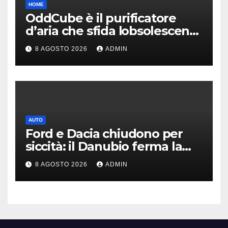
HOME
OddCube è il purificatore
d’aria che sfida lobsolescenza
programmata
8 AGOSTO 2026
ADMIN
AUTO
Ford e Dacia chiudono per
siccità: il Danubio ferma la
produzione auto
8 AGOSTO 2026
ADMIN