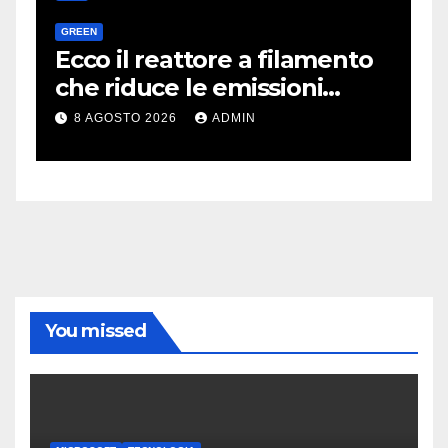
GREEN
H
a
Ecco il reattore a filamento
O
e
che riduce le emissioni
d
dell’industria chimica
l
8 AGOSTO 2026
ADMIN
You missed