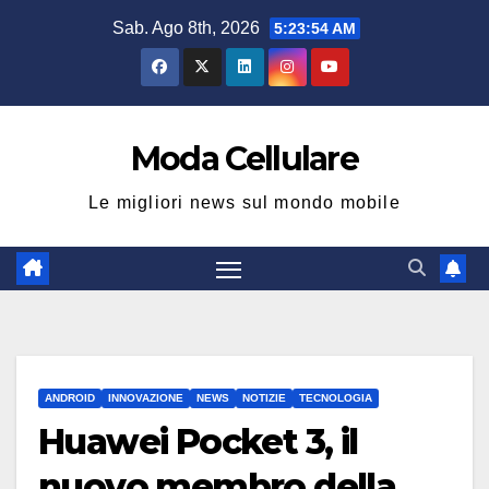
Salta
Sab. Ago 8th, 2026
5:23:54 AM
al
contenuto
Moda Cellulare
Le migliori news sul mondo mobile
ANDROID
INNOVAZIONE
NEWS
NOTIZIE
TECNOLOGIA
Huawei Pocket 3, il
nuovo membro della