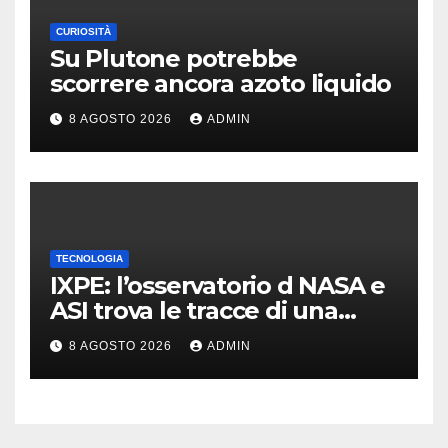
CURIOSITÀ
Su Plutone potrebbe
scorrere ancora azoto liquido
8 AGOSTO 2026
ADMIN
TECNOLOGIA
IXPE: l’osservatorio d NASA e
ASI trova le tracce di una
teoria formulata 90 anni fa
8 AGOSTO 2026
ADMIN