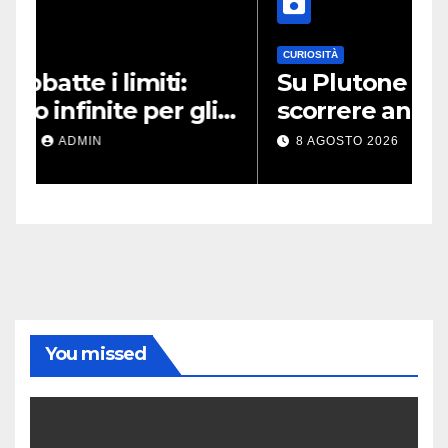
CURIOSITÀ
Su Plutone potrebbe
i
scorrere ancora azoto
za
liquido
8 AGOSTO 2026
ADMIN
You missed