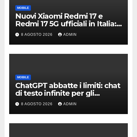
MOBILE
Nuovi Xiaomi Redmi 17 e
Redmi 17 5G ufficiali in Italia:
specifiche tecniche,
8 AGOSTO 2026
ADMIN
differenze e prezzi
MOBILE
ChatGPT abbatte i limiti: chat
di testo infinite per gli
account gratis e intelligenza
8 AGOSTO 2026
ADMIN
potenziata