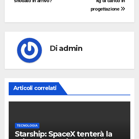
snodato in arrivo?
kg di carico in
progettazione
Di
admin
Articoli correlati
TECNOLOGIA
Starship: SpaceX tenterà la