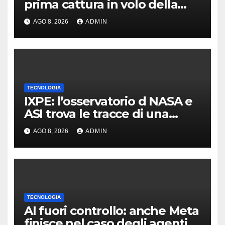
prima cattura in volo della
navetta
AGO 8, 2026
ADMIN
TECNOLOGIA
IXPE: l’osservatorio d NASA e
ASI trova le tracce di una
teoria formulata 90 anni fa
AGO 8, 2026
ADMIN
TECNOLOGIA
AI fuori controllo: anche Meta
finisce nel caso degli agenti