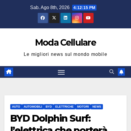
Salta
Sab. Ago 8th, 2026
4:12:16 PM
al
contenuto
Moda Cellulare
Le migliori news sul mondo mobile
AUTO
AUTOMOBILI
BYD
ELETTRICHE
MOTORI
NEWS
BYD Dolphin Surf:
l’elettrica che porterà