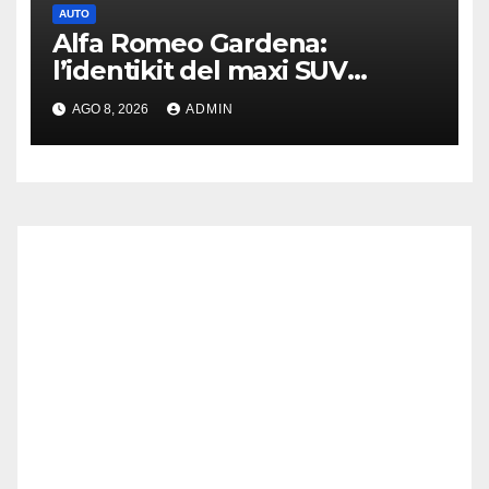
AUTO
Alfa Romeo Gardena:
l’identikit del maxi SUV
immaginato per Usa e Cina
AGO 8, 2026
ADMIN