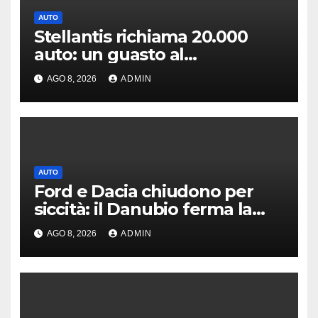
AUTO
Stellantis richiama 20.000
auto: un guasto al
servosterzo potrebbe
AGO 8, 2026
ADMIN
provocare un incendio
AUTO
Ford e Dacia chiudono per
siccità: il Danubio ferma la
produzione auto
AGO 8, 2026
ADMIN