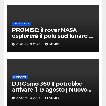
TECNOLOGIA
PROMISE: il rover NASA
esplorerà il polo sud lunare |
Cosa sappiamo
8 AGOSTO 2026
ADMIN
CURIOSITÀ
DJI Osmo 360 II potrebbe
arrivare il 13 agosto | Nuovo
teaser
8 AGOSTO 2026
ADMIN