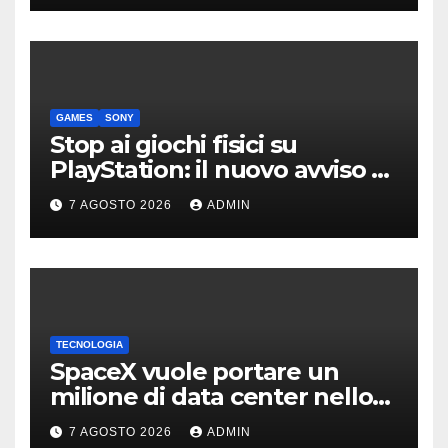
GAMES
SONY
Stop ai giochi fisici su
PlayStation: il nuovo avviso di
Sony è l’ennesima conferma
7 AGOSTO 2026
ADMIN
TECNOLOGIA
SpaceX vuole portare un
milione di data center nello
spazio: Nvidia sarà il cervello
7 AGOSTO 2026
ADMIN