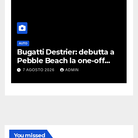
AUTO
G
Bugatti Destrier: debutta a
S
Pebble Beach la one-off
P
derivata dalla Bolide
d
7 AGOSTO 2026
ADMIN
c
You missed