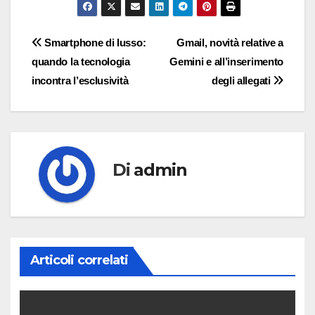
Navigazione
Smartphone di lusso:
Gmail, novità relative a
quando la tecnologia
Gemini e all’inserimento
articoli
incontra l’esclusività
degli allegati
Di
admin
Articoli correlati