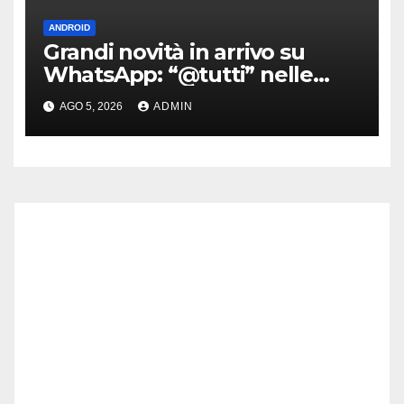
ANDROID
Grandi novità in arrivo su
WhatsApp: “@tutti” nelle
chat di gruppo e non solo
AGO 5, 2026
ADMIN