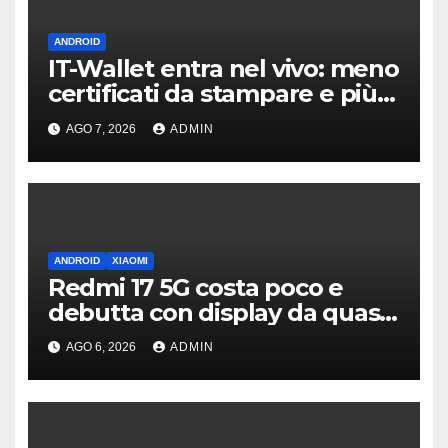
ANDROID
IT-Wallet entra nel vivo: meno
certificati da stampare e più
documenti digitali
AGO 7, 2026
ADMIN
ANDROID
XIAOMI
Redmi 17 5G costa poco e
debutta con display da quasi
7 pollici e batteria enorme
AGO 6, 2026
ADMIN