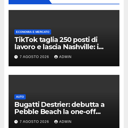
ECONOMIA E MERCATO
TikTok taglia 250 posti di
lavoro e lascia Nashville: i
motivi della scelta
7 AGOSTO 2026
ADMIN
AUTO
Bugatti Destrier: debutta a
Pebble Beach la one-off
derivata dalla Bolide
7 AGOSTO 2026
ADMIN