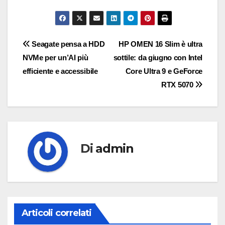
Navigazione
Seagate pensa a HDD
HP OMEN 16 Slim è ultra
NVMe per un’AI più
sottile: da giugno con Intel
articoli
efficiente e accessibile
Core Ultra 9 e GeForce
RTX 5070
Di
admin
Articoli correlati