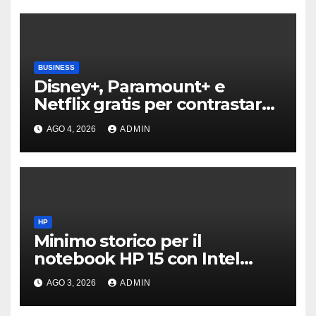
BUSINESS
Disney+, Paramount+ e
Netflix gratis per contrastare
YouTube? Cosa sappiamo
AGO 4, 2026
ADMIN
HP
Minimo storico per il
notebook HP 15 con Intel
Core Ultra 5 per studio e
AGO 3, 2026
ADMIN
lavoro