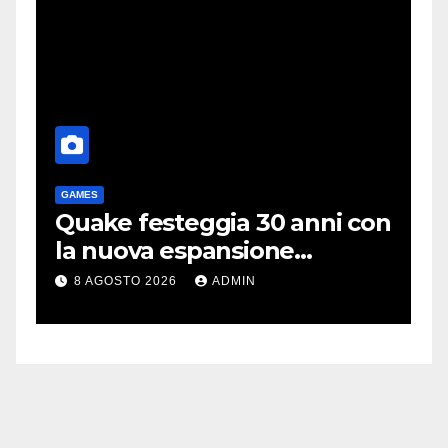
GAMES
T
me
Quake festeggia 30 anni con
P
la nuova espansione
e
gratuita Dawn of The
C
8 AGOSTO 2026
ADMIN
Machine