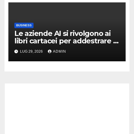
BUSINESS
Le aziende AI si rivolgono ai
libri cartacei per addestrare i
loro modelli
LUG 29, 2026
ADMIN