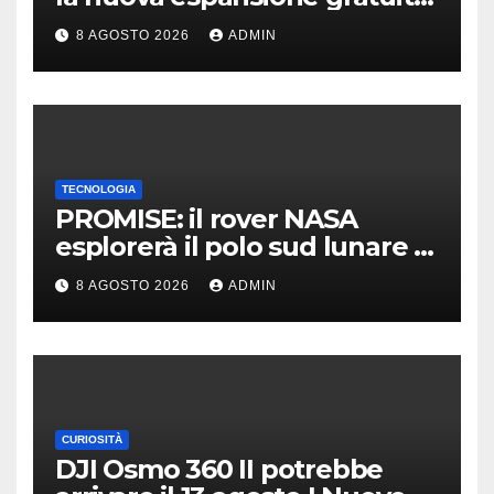
Dawn of The Machine
8 AGOSTO 2026
ADMIN
TECNOLOGIA
PROMISE: il rover NASA
esplorerà il polo sud lunare |
Cosa sappiamo
8 AGOSTO 2026
ADMIN
CURIOSITÀ
DJI Osmo 360 II potrebbe