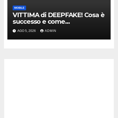
MOBILE
VITTIMA di DEEPFAKE! Cosa è
successo e come
DIFENDERSI!
AGO 5, 2026
ADMIN