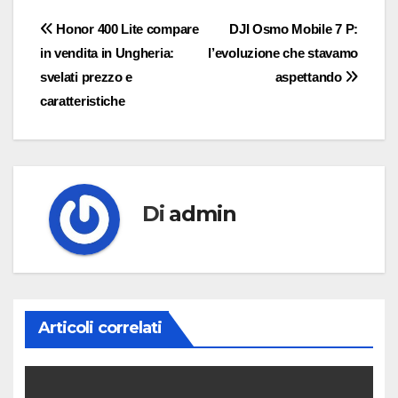
Navigazione
Honor 400 Lite compare
DJI Osmo Mobile 7 P:
in vendita in Ungheria:
l’evoluzione che stavamo
articoli
svelati prezzo e
aspettando
caratteristiche
Di
admin
Articoli correlati