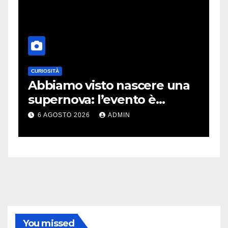
CURIOSITÀ
E
Abbiamo visto nascere una
C
supernova: l’evento è
r
rarissimo
i
6 AGOSTO 2026
ADMIN
You missed