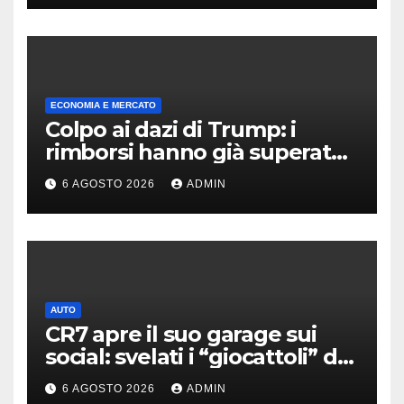
ECONOMIA E MERCATO
Colpo ai dazi di Trump: i
rimborsi hanno già superato i
100 miliardi di dollari
6 AGOSTO 2026
ADMIN
AUTO
CR7 apre il suo garage sui
social: svelati i “giocattoli” da
oltre 40 milioni
6 AGOSTO 2026
ADMIN