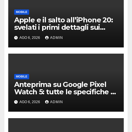
MOBILE
Apple e il salto all’iPhone 20:
svelati i primi dettagli sui
display dei futuri top di
AGO 6, 2026
ADMIN
gamma
MOBILE
Anteprima su Google Pixel
Watch 5: tutte le specifiche e
i prezzi trapelati
AGO 6, 2026
ADMIN