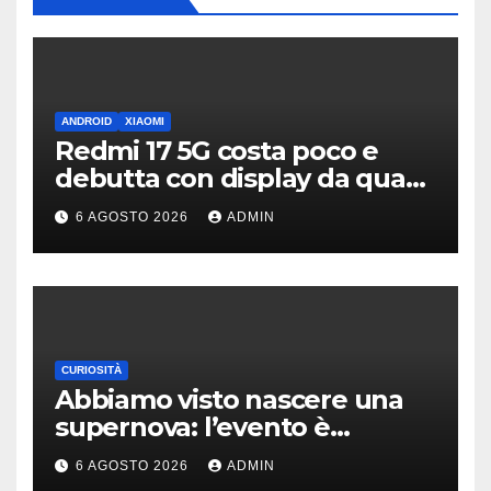
ANDROID
XIAOMI
Redmi 17 5G costa poco e
debutta con display da quasi
7 pollici e batteria enorme
6 AGOSTO 2026
ADMIN
CURIOSITÀ
Abbiamo visto nascere una
supernova: l’evento è
rarissimo
6 AGOSTO 2026
ADMIN