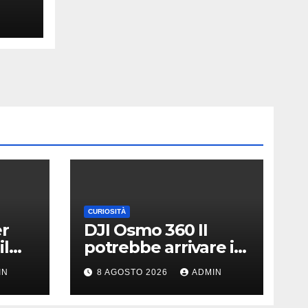
ella
CURIOSITÀ
er
DJI Osmo 360 II
il
potrebbe arrivare il
|
13 agosto | Nuovo
IN
8 AGOSTO 2026
ADMIN
teaser