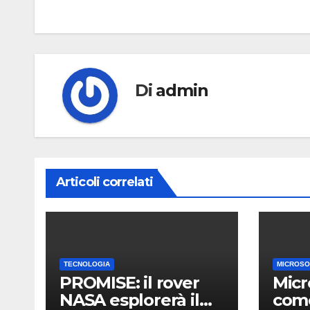
articoli
Di
admin
Articoli correlati
TECNOLOGIA
MICROSO
PROMISE: il rover
Micr
NASA esplorerà il
come