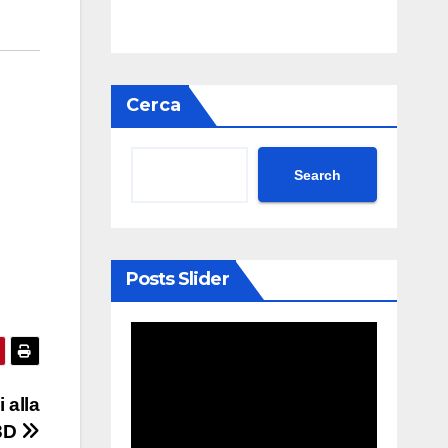
Cerca
Search
Posts Slider
 alla
 3D