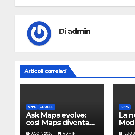
Di
admin
Articoli correlati
APPS
GOOGLE
APPS
Ask Maps evolve:
La n
così Maps diventa
Mode
più intelligente
crea 
AGO 7, 2026
ADMIN
LUG 3