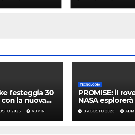
ta a ogni corsa
per lo sport in
streaming
TECNOLOGIA
e festeggia 30
PROMISE: il rov
 con la nuova
NASA esplorerà 
nsione gratuita
polo sud lunare 
OSTO 2026
ADMIN
8 AGOSTO 2026
ADM
n of The
Cosa sappiamo
hine