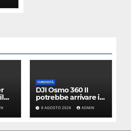
CURIOSITÀ
er
DJI Osmo 360 II
il
potrebbe arrivare il
|
13 agosto | Nuovo
IN
8 AGOSTO 2026
ADMIN
teaser