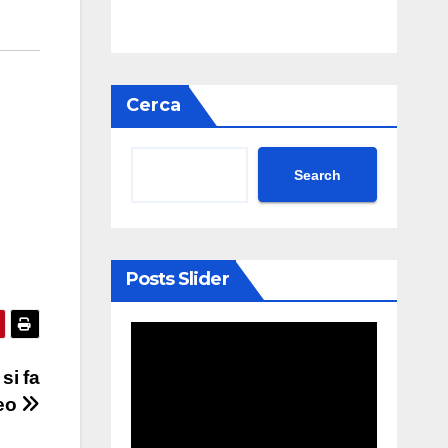
Cerca
Search
Posts Slider
si fa
deo