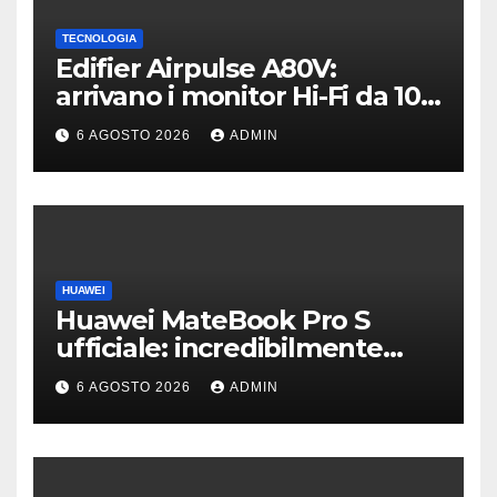
TECNOLOGIA
Edifier Airpulse A80V:
arrivano i monitor Hi-Fi da 100
W con USB Hi-Res
6 AGOSTO 2026
ADMIN
HUAWEI
Huawei MateBook Pro S
ufficiale: incredibilmente
leggero e supersottile
6 AGOSTO 2026
ADMIN