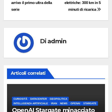
arrivo il primo ultra della
elettriche: 300 km in 5
articoli
serie
minuti di ricarica
Di
admin
Articoli correlati
CURIOSITÀ
DATACENTER
GEOPOLITICA
INTELLIGENZA ARTIFICIALE
IRAN
NEWS
OPENAI
STARGATE
OpenAI Stargate minacciato