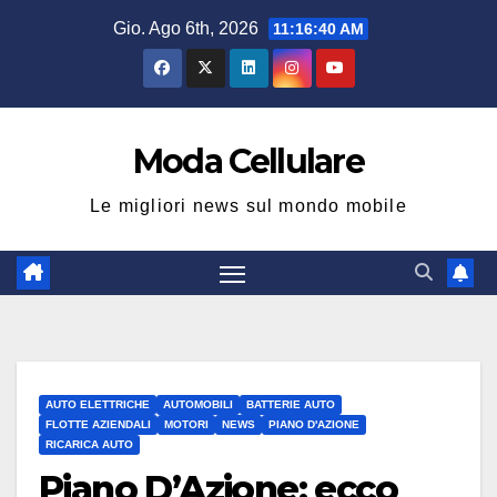
Salta
Gio. Ago 6th, 2026
11:16:42 AM
al
contenuto
Moda Cellulare
Le migliori news sul mondo mobile
AUTO ELETTRICHE
AUTOMOBILI
BATTERIE AUTO
FLOTTE AZIENDALI
MOTORI
NEWS
PIANO D'AZIONE
RICARICA AUTO
Piano D’Azione: ecco