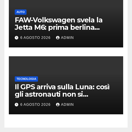
AUTO
FAW-Volkswagen svela la
Jetta M6: prima berlina
elettrica del marchio
6 AGOSTO 2026
ADMIN
TECNOLOGIA
Il GPS arriva sulla Luna: così
gli astronauti non si
perderanno più
6 AGOSTO 2026
ADMIN