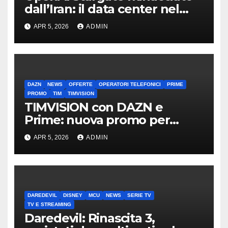
dall’Iran: il data center nel
mirino
APR 5, 2026
ADMIN
DAZN
NEWS
OFFERTE
OPERATORI TELEFONICI
PRIME
PROMO
TIM
TIMVISION
TIMVISION con DAZN e
Prime: nuova promo per
clienti TIM
APR 5, 2026
ADMIN
DAREDEVIL
DISNEY
MCU
NEWS
SERIE TV
TV E STREAMING
Daredevil: Rinascita 3,