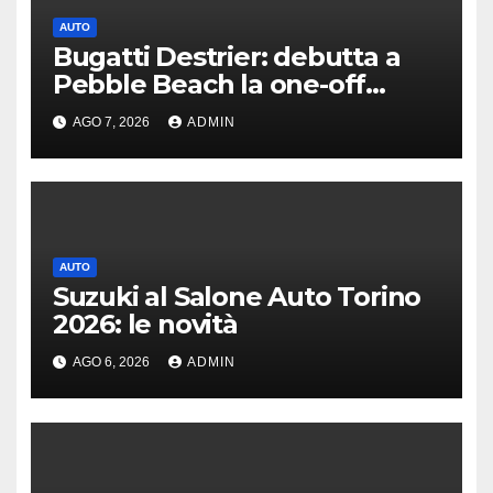
AUTO
Bugatti Destrier: debutta a
Pebble Beach la one-off
derivata dalla Bolide
AGO 7, 2026
ADMIN
AUTO
Suzuki al Salone Auto Torino
2026: le novità
AGO 6, 2026
ADMIN