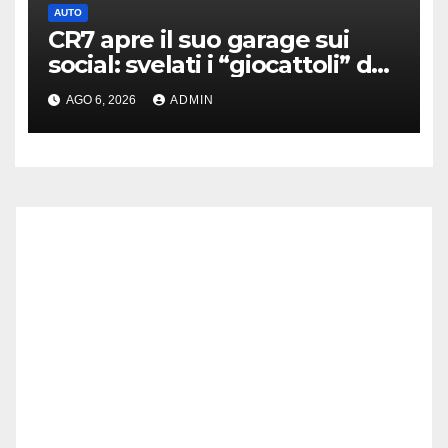
AUTO
CR7 apre il suo garage sui
social: svelati i “giocattoli” da
oltre 40 milioni
AGO 6, 2026
ADMIN