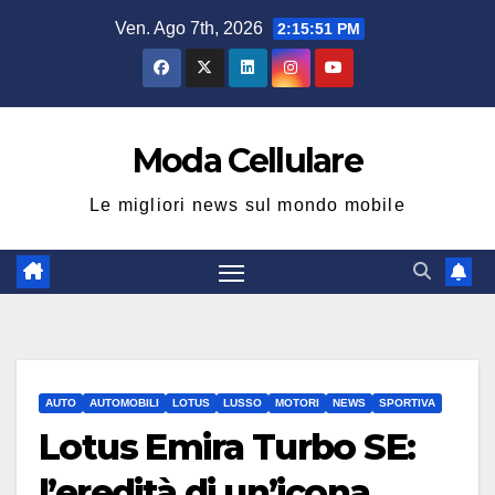
Salta
Ven. Ago 7th, 2026
2:15:52 PM
al
contenuto
Moda Cellulare
Le migliori news sul mondo mobile
AUTO
AUTOMOBILI
LOTUS
LUSSO
MOTORI
NEWS
SPORTIVA
Lotus Emira Turbo SE:
l’eredità di un’icona