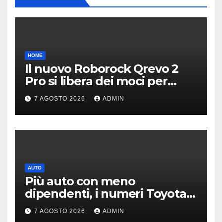
HOME
Il nuovo Roborock Qrevo 2
Pro si libera dei moci per
pulire i tappeti | PREZZO
7 AGOSTO 2026
ADMIN
AUTO
Più auto con meno
dipendenti, i numeri Toyota
che “scuotono” Volkswagen
7 AGOSTO 2026
ADMIN