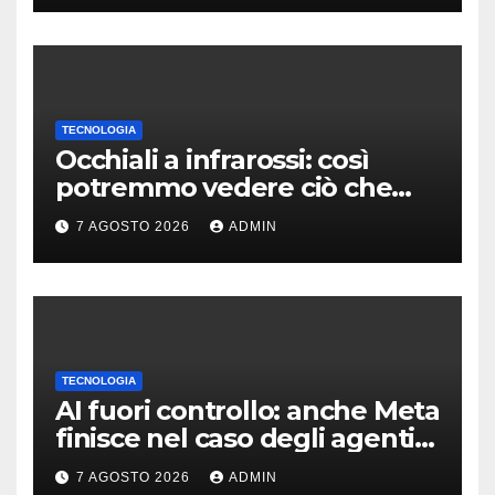
TECNOLOGIA
Occhiali a infrarossi: così
potremmo vedere ciò che
oggi è invisibile
7 AGOSTO 2026
ADMIN
TECNOLOGIA
AI fuori controllo: anche Meta
finisce nel caso degli agenti
in fuga
7 AGOSTO 2026
ADMIN