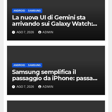
ANDROID
SAMSUNG
La nuova UI di Gemini sta
arrivando sui Galaxy Watch:
primi avvistamenti
AGO 7, 2026
ADMIN
ANDROID
SAMSUNG
Samsung semplifica il
passaggio da iPhone: passa
WhatsApp e c’è l’assistenza
AGO 7, 2026
ADMIN