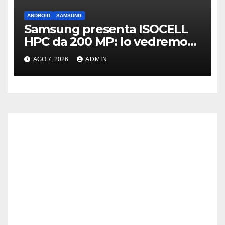
ANDROID
SAMSUNG
Samsung presenta ISOCELL
HPC da 200 MP: lo vedremo
sui Galaxy S27?
AGO 7, 2026
ADMIN