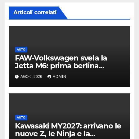
Articoli correlati
AUTO
FAW-Volkswagen svela la
Jetta M6: prima berlina
elettrica del marchio
AGO 6, 2026
ADMIN
AUTO
Kawasaki MY2027: arrivano le
nuove Z, le Ninja e la