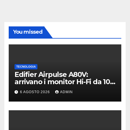
You missed
TECNOLOGIA
Edifier Airpulse A80V:
arrivano i monitor Hi-Fi da 100
W con USB Hi-Res
6 AGOSTO 2026
ADMIN