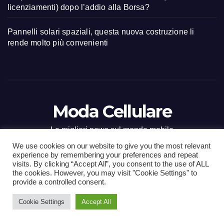
licenziamenti) dopo l’addio alla Borsa?
Pannelli solari spaziali, questa nuova costruzione li
rende molto più convenienti
Moda Cellulare
Le migliori news sul mondo mobile
We use cookies on our website to give you the most relevant
experience by remembering your preferences and repeat
visits. By clicking “Accept All”, you consent to the use of ALL
the cookies. However, you may visit "Cookie Settings" to
Proudly powered by WordPress
|
Tema: Newsup di
Themeansar
.
provide a controlled consent.
Cookie Settings
Accept All
Home
Contact
CONTATTI
Privacy Policy