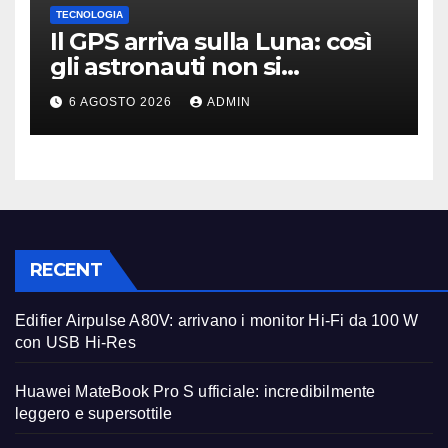
TECNOLOGIA
Il GPS arriva sulla Luna: così
gli astronauti non si
perderanno più
6 AGOSTO 2026
ADMIN
RECENT
Edifier Airpulse A80V: arrivano i monitor Hi-Fi da 100 W
con USB Hi-Res
Huawei MateBook Pro S ufficiale: incredibilmente
leggero e supersottile