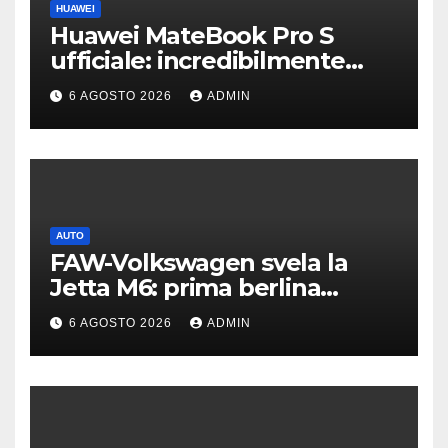
HUAWEI
Huawei MateBook Pro S
ufficiale: incredibilmente
leggero e supersottile
6 AGOSTO 2026
ADMIN
AUTO
FAW-Volkswagen svela la
Jetta M6: prima berlina
elettrica del marchio
6 AGOSTO 2026
ADMIN