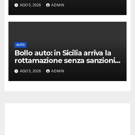
crossover Versys 650
AGO 5, 2026
ADMIN
AUTO
Bollo auto: in Sicilia arriva la
rottamazione senza sanzioni
né interessi
AGO 5, 2026
ADMIN