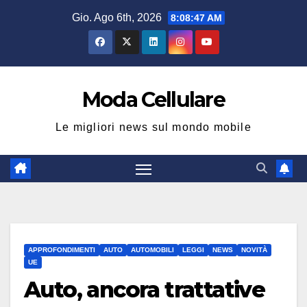
Salta
Gio. Ago 6th, 2026
8:08:48 AM
al
contenuto
Moda Cellulare
Le migliori news sul mondo mobile
APPROFONDIMENTI
AUTO
AUTOMOBILI
LEGGI
NEWS
NOVITÀ
UE
Auto, ancora trattative