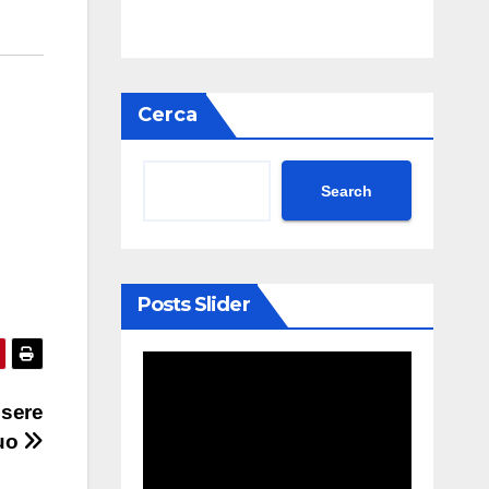
Cerca
Search
Posts Slider
ssere
Kuo