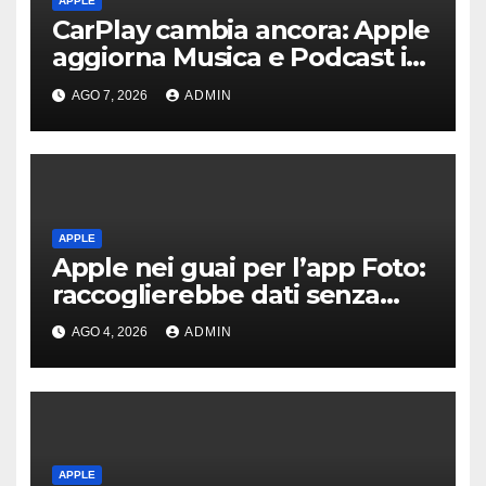
APPLE
CarPlay cambia ancora: Apple
aggiorna Musica e Podcast in
auto
AGO 7, 2026
ADMIN
APPLE
Apple nei guai per l’app Foto:
raccoglierebbe dati senza
consenso
AGO 4, 2026
ADMIN
APPLE