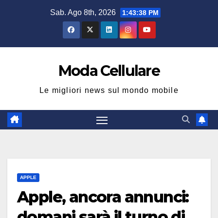
Salta
Sab. Ago 8th, 2026
1:43:39 PM
al
contenuto
Moda Cellulare
Le migliori news sul mondo mobile
APPLE
Apple, ancora annunci:
domani sarà il turno di