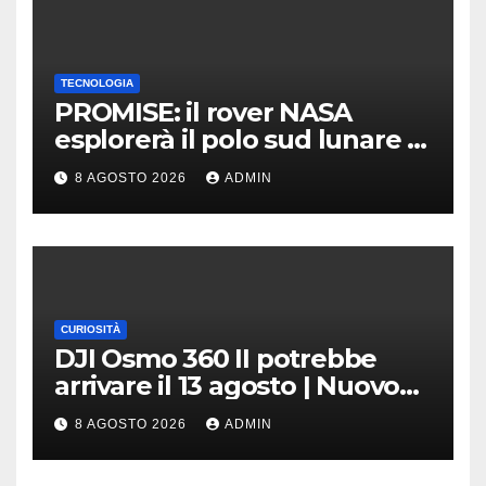
TECNOLOGIA
PROMISE: il rover NASA
esplorerà il polo sud lunare |
Cosa sappiamo
8 AGOSTO 2026
ADMIN
CURIOSITÀ
DJI Osmo 360 II potrebbe
arrivare il 13 agosto | Nuovo
teaser
8 AGOSTO 2026
ADMIN