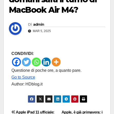
MacBook Air M4?
Di
admin
MAR 5, 2025
CONDIVIDI:
Questione di poche ore, a quanto pare.
Go to Source
Author: HDblog.it
Navigazione
Apple iPad 11 ufficiale:
Apple, è già primavera: i