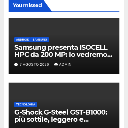
You missed
ANDROID
SAMSUNG
Samsung presenta ISOCELL
HPC da 200 MP: lo vedremo
sui Galaxy S27?
7 AGOSTO 2026
ADMIN
TECNOLOGIA
G-Shock G-Steel GST-B1000:
più sottile, leggero e
connesso