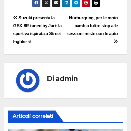
Navigazione
Suzuki presenta la
Nürburgring, per le moto
GSX-8R tuned by Juri: la
cambia tutto: stop alle
articoli
sportiva ispirata a Street
sessioni miste con le auto
Fighter 6
Di
admin
Articoli correlati