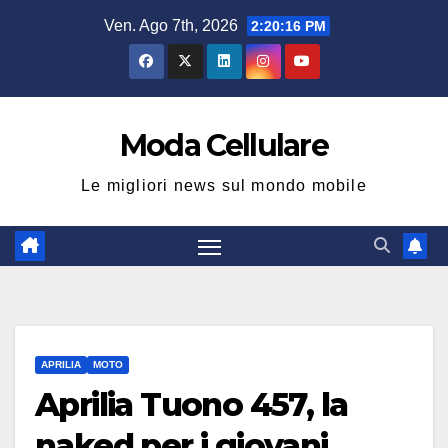
Salta
Ven. Ago 7th, 2026
2:20:17 PM
al
contenuto
Moda Cellulare
Le migliori news sul mondo mobile
APRILIA
MOTO
Aprilia Tuono 457, la
naked per i giovani