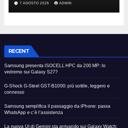
primi avvistamenti
7 AGOSTO 2026
ADMIN
RECENT
Samsung presenta ISOCELL HPC da 200 MP: lo
vedremo sui Galaxy S27?
G-Shock G-Steel GST-B1000: più sottile, leggero e
connesso
Samsung semplifica il passaggio da iPhone: passa
WhatsApp e c’è l’assistenza
La nuova UI di Gemini sta arrivando sui Galaxy Watch: