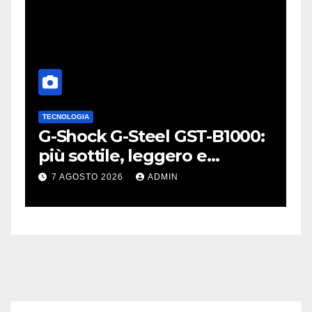
TECNOLOGIA
A
L
G-Shock G-Steel GST-B1000:
S
o
più sottile, leggero e
p
connesso
W
7 AGOSTO 2026
ADMIN