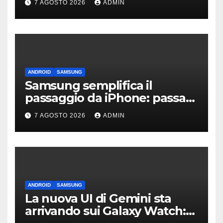
7 AGOSTO 2026
ADMIN
ANDROID
SAMSUNG
Samsung semplifica il
passaggio da iPhone: passa
WhatsApp e c’è l’assistenza
7 AGOSTO 2026
ADMIN
ANDROID
SAMSUNG
La nuova UI di Gemini sta
arrivando sui Galaxy Watch: