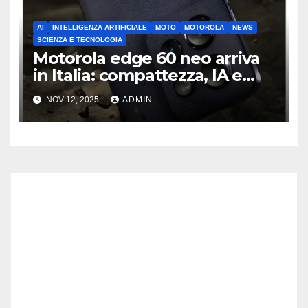
AI
INTELLIGENZA ARTIFICIALE
MOTO
MOTOROLA
NEWS
SCIENZA E TECNOLOGIA
Motorola edge 60 neo arriva
in Italia: compattezza, IA e
fotocamere di nuova
NOV 12, 2025
ADMIN
generazione