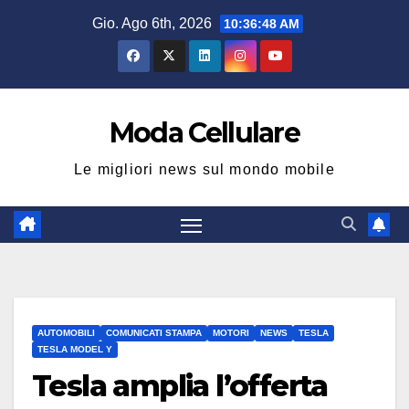
Salta
Gio. Ago 6th, 2026
10:36:50 AM
al
contenuto
Moda Cellulare
Le migliori news sul mondo mobile
AUTOMOBILI
COMUNICATI STAMPA
MOTORI
NEWS
TESLA
TESLA MODEL Y
Tesla amplia l’offerta