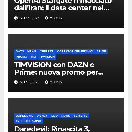
OpenAI Stargate minacciato
dall’Iran: il data center nel
mirino
APR 5, 2026
ADMIN
DAZN
NEWS
OFFERTE
OPERATORI TELEFONICI
PRIME
PROMO
TIM
TIMVISION
TIMVISION con DAZN e
Prime: nuova promo per
clienti TIM
APR 5, 2026
ADMIN
DAREDEVIL
DISNEY
MCU
NEWS
SERIE TV
TV E STREAMING
Daredevil: Rinascita 3,