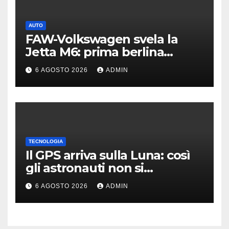
AUTO
FAW-Volkswagen svela la
Jetta M6: prima berlina
elettrica del marchio
6 AGOSTO 2026
ADMIN
TECNOLOGIA
Il GPS arriva sulla Luna: così
gli astronauti non si
perderanno più
6 AGOSTO 2026
ADMIN