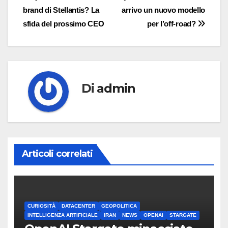
brand di Stellantis? La
arrivo un nuovo modello
articoli
sfida del prossimo CEO
per l’off-road?
Di
admin
Articoli correlati
CURIOSITÀ
DATACENTER
GEOPOLITICA
INTELLIGENZA ARTIFICIALE
IRAN
NEWS
OPENAI
STARGATE