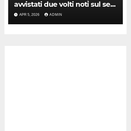
avvistati due volti noti sul set
di New York
APR 5, 2026
ADMIN