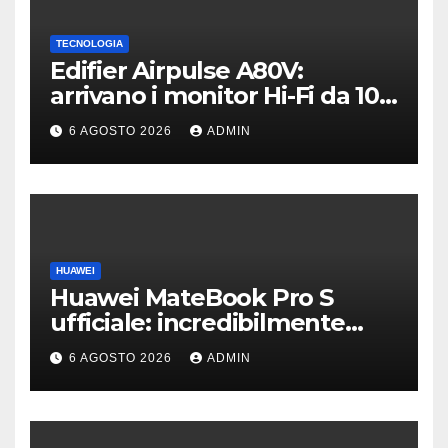
TECNOLOGIA
Edifier Airpulse A80V:
arrivano i monitor Hi-Fi da 100
W con USB Hi-Res
6 AGOSTO 2026
ADMIN
HUAWEI
Huawei MateBook Pro S
ufficiale: incredibilmente
leggero e supersottile
6 AGOSTO 2026
ADMIN