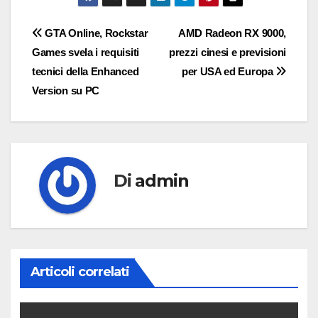
Navigazione
GTA Online, Rockstar
AMD Radeon RX 9000,
Games svela i requisiti
prezzi cinesi e previsioni
articoli
tecnici della Enhanced
per USA ed Europa
Version su PC
Di
admin
Articoli correlati