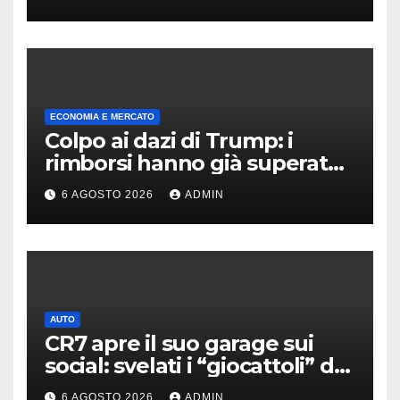
ECONOMIA E MERCATO
Colpo ai dazi di Trump: i
rimborsi hanno già superato i
100 miliardi di dollari
6 AGOSTO 2026
ADMIN
AUTO
CR7 apre il suo garage sui
social: svelati i “giocattoli” da
oltre 40 milioni
6 AGOSTO 2026
ADMIN