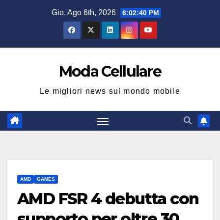
Salta
Gio. Ago 6th, 2026
6:02:41 PM
al
contenuto
Moda Cellulare
Le migliori news sul mondo mobile
AMD
GAMES
AMD FSR 4 debutta con
supporto per oltre 30