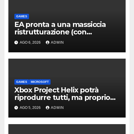
GAMES
EA pronta a una massiccia
ristrutturazione (con
licenziamenti) dopo l’addio
AGO 6, 2026
ADMIN
alla Borsa?
GAMES
MICROSOFT
Xbox Project Helix potrà
riprodurre tutti, ma proprio
tutti, i giochi per Xbox usciti
AGO 5, 2026
ADMIN
finora?