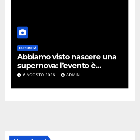
CURIOSITÀ
E
Abbiamo visto nascere una
C
supernova: l’evento è
r
rarissimo
i
6 AGOSTO 2026
ADMIN