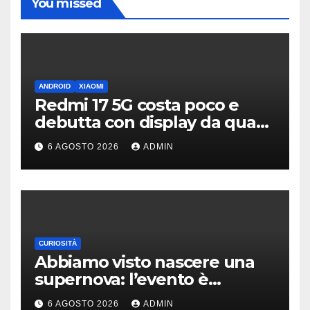
You missed
ANDROID
XIAOMI
Redmi 17 5G costa poco e
debutta con display da quasi
7 pollici e batteria enorme
6 AGOSTO 2026
ADMIN
CURIOSITÀ
Abbiamo visto nascere una
supernova: l’evento è
rarissimo
6 AGOSTO 2026
ADMIN