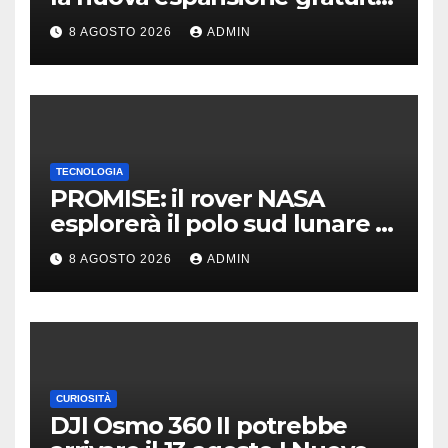
Dawn of The Machine
8 AGOSTO 2026
ADMIN
TECNOLOGIA
PROMISE: il rover NASA
esplorerà il polo sud lunare |
Cosa sappiamo
8 AGOSTO 2026
ADMIN
CURIOSITÀ
DJI Osmo 360 II potrebbe