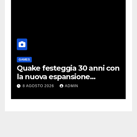
GAMES
T
me
Quake festeggia 30 anni con
P
la nuova espansione
e
gratuita Dawn of The
C
8 AGOSTO 2026
ADMIN
Machine