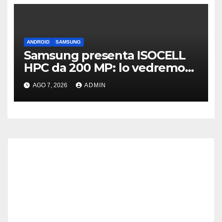
ANDROID
SAMSUNG
Samsung presenta ISOCELL
HPC da 200 MP: lo vedremo
sui Galaxy S27?
AGO 7, 2026
ADMIN