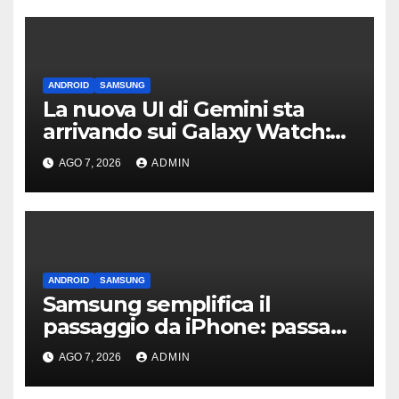
ANDROID
SAMSUNG
La nuova UI di Gemini sta
arrivando sui Galaxy Watch:
primi avvistamenti
AGO 7, 2026
ADMIN
ANDROID
SAMSUNG
Samsung semplifica il
passaggio da iPhone: passa
WhatsApp e c’è l’assistenza
AGO 7, 2026
ADMIN