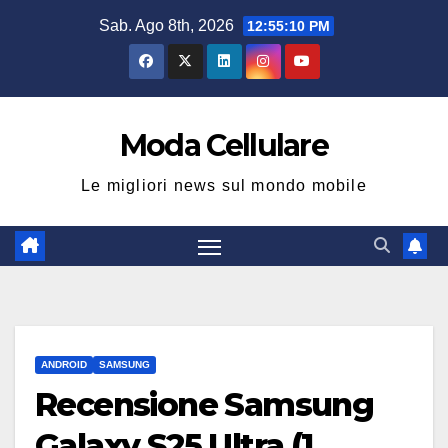
Salta
Sab. Ago 8th, 2026
12:55:11 PM
al
contenuto
Moda Cellulare
Le migliori news sul mondo mobile
ANDROID
SAMSUNG
Recensione Samsung
Galaxy S25 Ultra (1