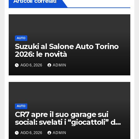
Articoli correlati
AUTO
Suzuki al Salone Auto Torino
2026: le novità
AGO 6, 2026
ADMIN
AUTO
CR7 apre il suo garage sui
social: svelati i “giocattoli” da
oltre 40 milioni
AGO 6, 2026
ADMIN