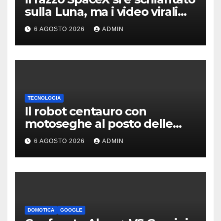
sulla Luna, ma i video virali
erano quasi tutti falsi
6 AGOSTO 2026
ADMIN
TECNOLOGIA
Il robot centauro con
motoseghe al posto delle
mani è pronto per le missioni
6 AGOSTO 2026
ADMIN
impossibili
DOMOTICA
GOOGLE