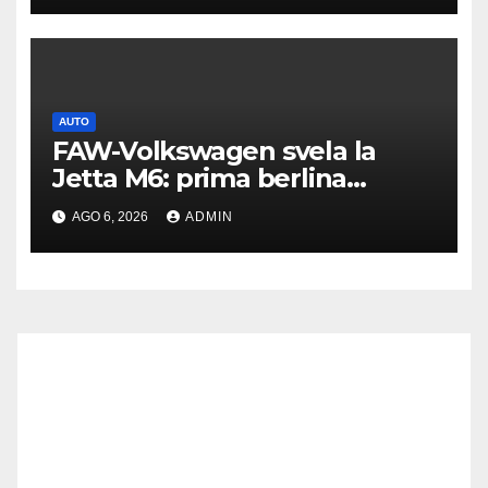
AUTO
FAW-Volkswagen svela la
Jetta M6: prima berlina
elettrica del marchio
AGO 6, 2026
ADMIN