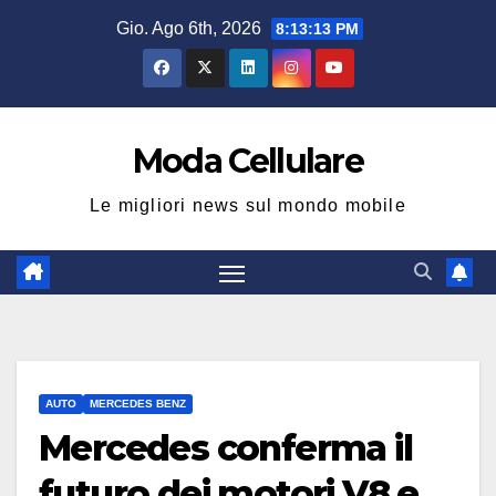
Salta
Gio. Ago 6th, 2026
8:13:14 PM
al
contenuto
Moda Cellulare
Le migliori news sul mondo mobile
AUTO
MERCEDES BENZ
Mercedes conferma il
futuro dei motori V8 e