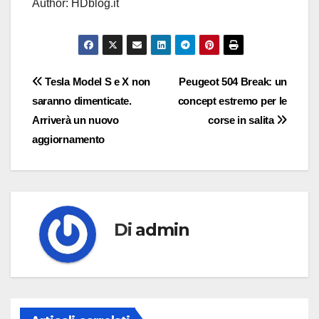
Author: HDblog.it
Navigazione
Tesla Model S e X non
Peugeot 504 Break: un
saranno dimenticate.
concept estremo per le
articoli
Arriverà un nuovo
corse in salita
aggiornamento
Di
admin