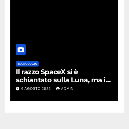
TECNOLOGIA
T
no
Il razzo SpaceX si è
I
schiantato sulla Luna, ma i
m
video virali erano quasi tutti
m
6 AGOSTO 2026
ADMIN
falsi
m