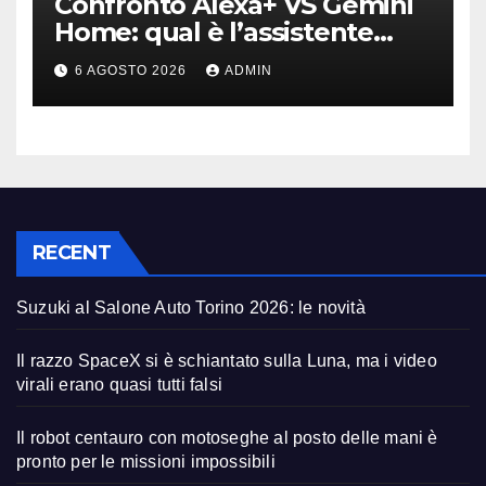
Confronto Alexa+ VS Gemini
Home: qual è l’assistente
migliore | Video
6 AGOSTO 2026
ADMIN
RECENT
Suzuki al Salone Auto Torino 2026: le novità
Il razzo SpaceX si è schiantato sulla Luna, ma i video
virali erano quasi tutti falsi
Il robot centauro con motoseghe al posto delle mani è
pronto per le missioni impossibili