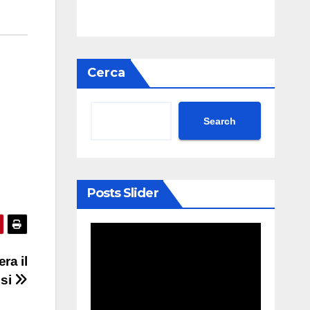
Cerca
Search
Posts Slider
ra il
ssi