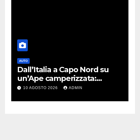
AUTO
T
nk
Dall’Italia a Capo Nord su
S
un’Ape camperizzata:
a
e
l’incredibile impresa di
p
10 AGOSTO 2026
ADMIN
Francesco