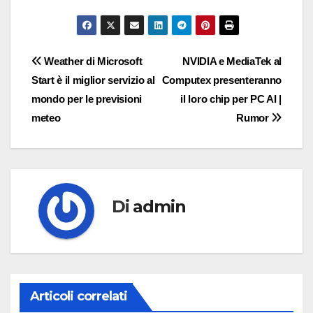
Navigazione
Weather di Microsoft
NVIDIA e MediaTek al
Start è il miglior servizio al
Computex presenteranno
articoli
mondo per le previsioni
il loro chip per PC AI |
meteo
Rumor
Di
admin
Articoli correlati