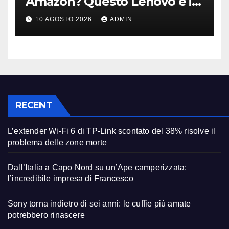
Amazon? Questo Lenovo è il
modello giusto (anche a rate)
10 AGOSTO 2026
ADMIN
RECENT
L’extender Wi-Fi 6 di TP-Link scontato del 38% risolve il
problema delle zone morte
Dall’Italia a Capo Nord su un’Ape camperizzata:
l’incredibile impresa di Francesco
Sony torna indietro di sei anni: le cuffie più amate
potrebbero rinascere