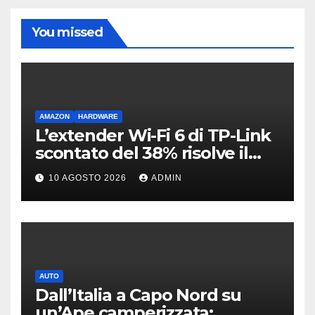
You missed
AMAZON
HARDWARE
L’extender Wi-Fi 6 di TP-Link
scontato del 38% risolve il
problema delle zone morte
10 AGOSTO 2026
ADMIN
AUTO
Dall’Italia a Capo Nord su
un’Ape camperizzata: