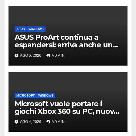
ASUS
WINDOWS
ASUS ProArt continua a
espandersi: arriva anche un
box SSD di fascia alta
AGO 5, 2026
ADMIN
MICROSOFT
WINDOWS
Microsoft vuole portare i
giochi Xbox 360 su PC, nuove
indiscrezioni
AGO 4, 2026
ADMIN