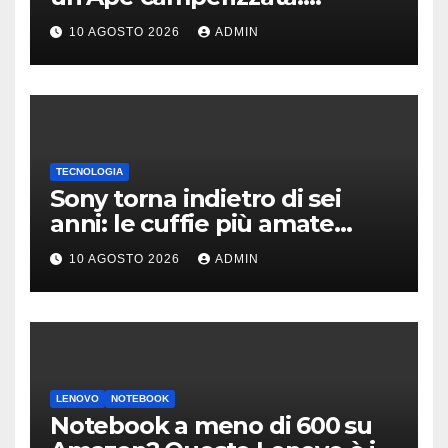
l’incredibile impresa di
10 AGOSTO 2026
ADMIN
Francesco
TECNOLOGIA
Sony torna indietro di sei
anni: le cuffie più amate
potrebbero rinascere
10 AGOSTO 2026
ADMIN
LENOVO
NOTEBOOK
Notebook a meno di 600 su