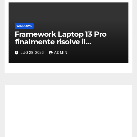
WINDOWS
Framework Laptop 13 Pro
finalmente risolve il
problema dei driver di
LUG 28, 2026
ADMIN
Windows 11