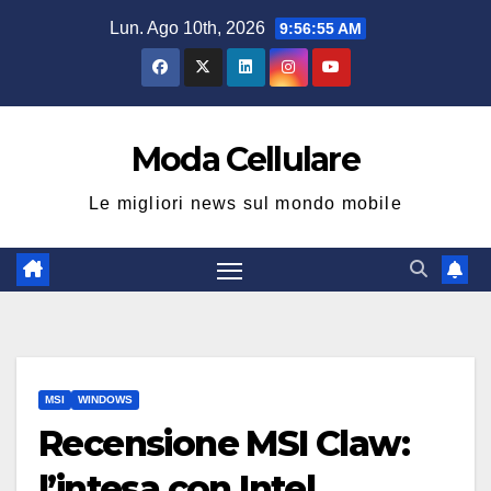
Salta
Lun. Ago 10th, 2026
9:56:56 AM
al
contenuto
Moda Cellulare
Le migliori news sul mondo mobile
MSI
WINDOWS
Recensione MSI Claw:
l’intesa con Intel