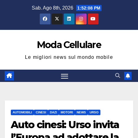
Salta
Sab. Ago 8th, 2026
1:52:10 PM
al
contenuto
Moda Cellulare
Le migliori news sul mondo mobile
AUTOMOBILI
CINESI
DAZI
MOTORI
NEWS
URSO
Auto cinesi: Urso invita
l’Europa ad adottare la