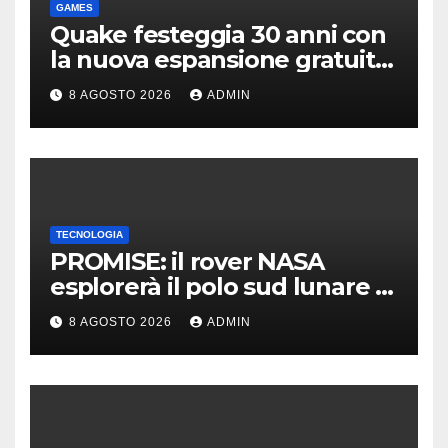
GAMES
Quake festeggia 30 anni con
la nuova espansione gratuita
Dawn of The Machine
8 AGOSTO 2026
ADMIN
TECNOLOGIA
PROMISE: il rover NASA
esplorerà il polo sud lunare |
Cosa sappiamo
8 AGOSTO 2026
ADMIN