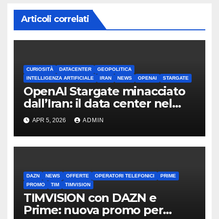
Articoli correlati
CURIOSITÀ
DATACENTER
GEOPOLITICA
INTELLIGENZA ARTIFICIALE
IRAN
NEWS
OPENAI
STARGATE
OpenAI Stargate minacciato
dall’Iran: il data center nel
mirino
APR 5, 2026
ADMIN
DAZN
NEWS
OFFERTE
OPERATORI TELEFONICI
PRIME
PROMO
TIM
TIMVISION
TIMVISION con DAZN e
Prime: nuova promo per