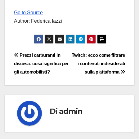
Go to Source
Author: Federica Iazzi
Navigazione
Prezzi carburanti in
Twitch: ecco come filtrare
discesa: cosa significa per
i contenuti indesiderati
articoli
gli automobilisti?
sulla piattaforma
Di
admin