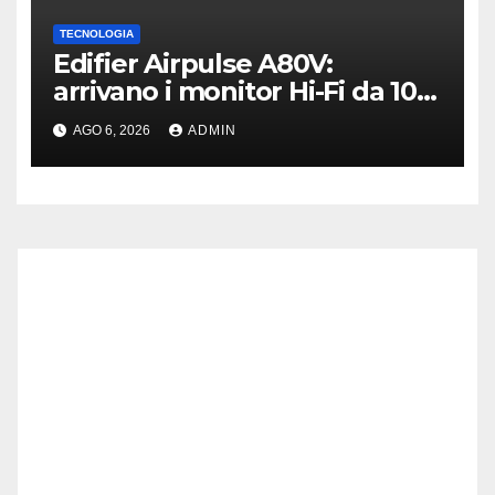
TECNOLOGIA
Edifier Airpulse A80V:
arrivano i monitor Hi-Fi da 100
W con USB Hi-Res
AGO 6, 2026
ADMIN