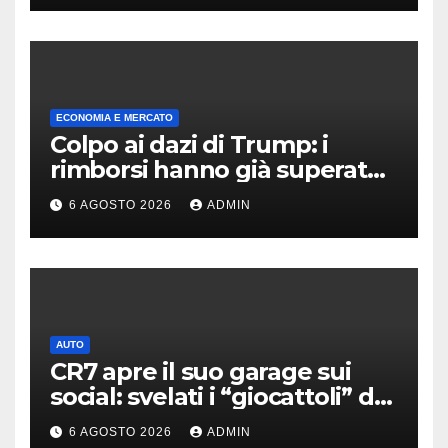
ECONOMIA E MERCATO
Colpo ai dazi di Trump: i
rimborsi hanno già superato i
100 miliardi di dollari
6 AGOSTO 2026
ADMIN
AUTO
CR7 apre il suo garage sui
social: svelati i “giocattoli” da
oltre 40 milioni
6 AGOSTO 2026
ADMIN