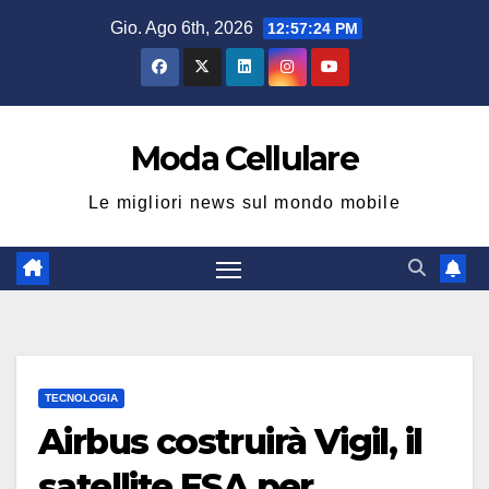
Salta
Gio. Ago 6th, 2026
12:57:25 PM
al
contenuto
Moda Cellulare
Le migliori news sul mondo mobile
TECNOLOGIA
Airbus costruirà Vigil, il
satellite ESA per