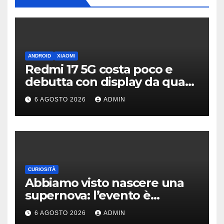
ANDROID
XIAOMI
Redmi 17 5G costa poco e
debutta con display da quasi
7 pollici e batteria enorme
6 AGOSTO 2026
ADMIN
CURIOSITÀ
Abbiamo visto nascere una
supernova: l’evento è
rarissimo
6 AGOSTO 2026
ADMIN