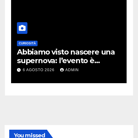
CURIOSITÀ
E
Abbiamo visto nascere una
C
supernova: l’evento è
r
rarissimo
i
6 AGOSTO 2026
ADMIN
You missed