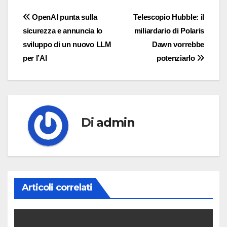
Navigazione
OpenAI punta sulla
Telescopio Hubble: il
sicurezza e annuncia lo
miliardario di Polaris
articoli
sviluppo di un nuovo LLM
Dawn vorrebbe
per l’AI
potenziarlo
Di
admin
Articoli correlati