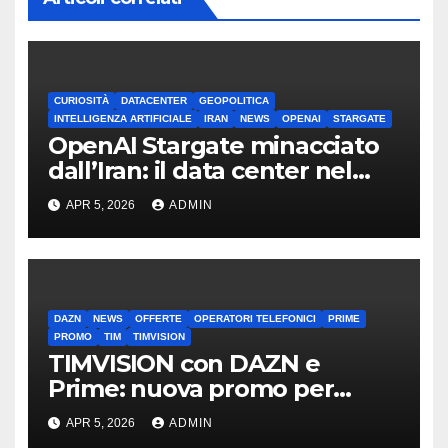
CURIOSITÀ
DATACENTER
GEOPOLITICA
INTELLIGENZA ARTIFICIALE
IRAN
NEWS
OPENAI
STARGATE
OpenAI Stargate minacciato
dall’Iran: il data center nel
mirino
APR 5, 2026
ADMIN
DAZN
NEWS
OFFERTE
OPERATORI TELEFONICI
PRIME
PROMO
TIM
TIMVISION
TIMVISION con DAZN e
Prime: nuova promo per
clienti TIM
APR 5, 2026
ADMIN