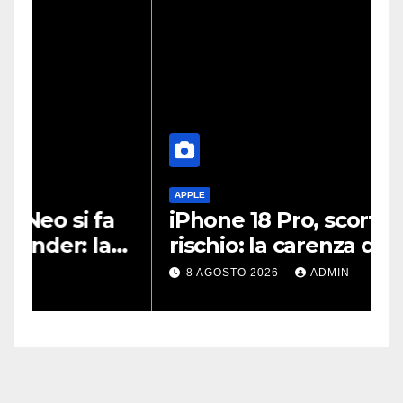
APPLE
A
iPhone 18 Pro, scorte a
P
rischio: la carenza di DRAM
s
potrebbe far slittare le
t
8 AGOSTO 2026
ADMIN
consegne
s