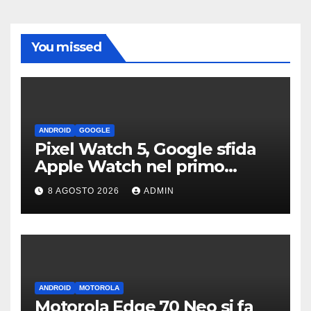
You missed
ANDROID
GOOGLE
Pixel Watch 5, Google sfida
Apple Watch nel primo
teaser: “sembra un orologio”
8 AGOSTO 2026
ADMIN
ANDROID
MOTOROLA
Motorola Edge 70 Neo si fa