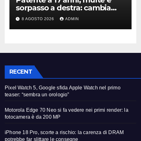
sorpasso a destra: cambia
tutto, nuove regole allo
8 AGOSTO 2026
ADMIN
studio
RECENT
Pixel Watch 5, Google sfida Apple Watch nel primo
teaser: “sembra un orologio”
Motorola Edge 70 Neo si fa vedere nei primi render: la
fotocamera è da 200 MP
iPhone 18 Pro, scorte a rischio: la carenza di DRAM
potrebbe far slittare le consegne