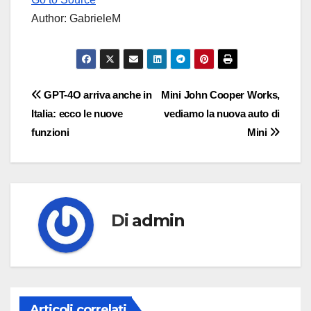
Author: GabrieleM
Navigazione
GPT-4O arriva anche in
Mini John Cooper Works,
Italia: ecco le nuove
vediamo la nuova auto di
articoli
funzioni
Mini
Di
admin
Articoli correlati