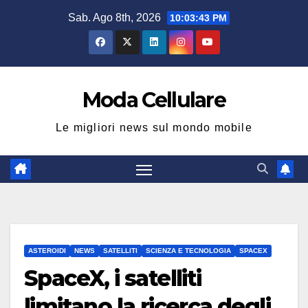
Salta
Sab. Ago 8th, 2026
10:03:43 PM
al
contenuto
Moda Cellulare
Le migliori news sul mondo mobile
ASTEROIDI
NEWS
SATELLITI
SCIENZA E TECNOLOGIA
SPACEX
SpaceX, i satelliti
limitano la ricerca degli