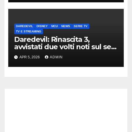
DAREDEVIL
DISNEY
MCU
NEWS
SERIE TV
TV E STREAMING
Daredevil: Rinascita 3,
avvistati due volti noti sul set
di New York
APR 5, 2026
ADMIN