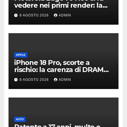
vedere nei primi render: la
fotocamera è da 200 MP
8 AGOSTO 2026
ADMIN
APPLE
iPhone 18 Pro, scorte a
rischio: la carenza di DRAM
potrebbe far slittare le
8 AGOSTO 2026
ADMIN
consegne
AUTO
Patente a 17 anni, multe e