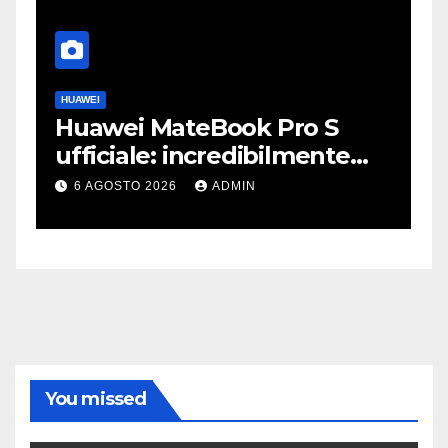
HUAWEI
A
Huawei MateBook Pro S
F
ufficiale: incredibilmente
J
leggero e supersottile
e
6 AGOSTO 2026
ADMIN
You missed