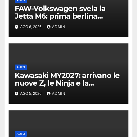
AUTO
FAW-Volkswagen svela la
Jetta M6: prima berlina
elettrica del marchio
AGO 6, 2026
ADMIN
AUTO
Kawasaki MY2027: arrivano le
nuove Z, le Ninja e la
crossover Versys 650
AGO 5, 2026
ADMIN
AUTO