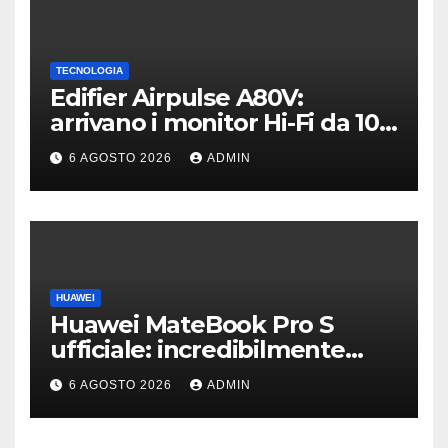
TECNOLOGIA
Edifier Airpulse A80V:
arrivano i monitor Hi-Fi da 100
W con USB Hi-Res
6 AGOSTO 2026
ADMIN
HUAWEI
Huawei MateBook Pro S
ufficiale: incredibilmente
leggero e supersottile
6 AGOSTO 2026
ADMIN