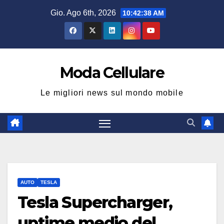
Salta
Gio. Ago 6th, 2026
10:42:39 AM
al
contenuto
Moda Cellulare
Le migliori news sul mondo mobile
AUTO
TESLA
Tesla Supercharger,
uptime medio del