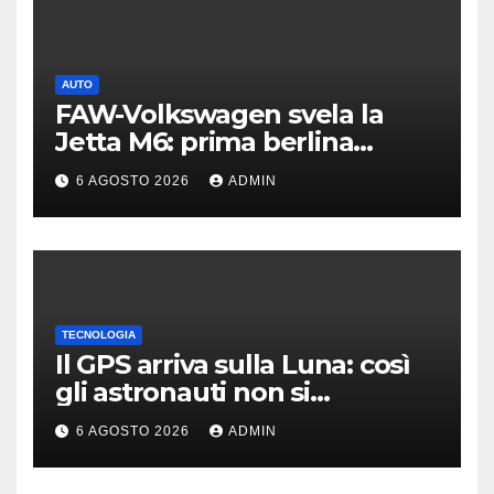
AUTO
FAW-Volkswagen svela la
Jetta M6: prima berlina
elettrica del marchio
6 AGOSTO 2026
ADMIN
TECNOLOGIA
Il GPS arriva sulla Luna: così
gli astronauti non si
perderanno più
6 AGOSTO 2026
ADMIN