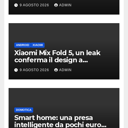
dibattito sulle emissioni
9 AGOSTO 2026
ADMIN
ANDROID
XIAOMI
Xiaomi Mix Fold 5, un leak
conferma il design a
passaporto e HyperOS 4
9 AGOSTO 2026
ADMIN
DOMOTICA
Smart home: una presa
intelligente da pochi euro