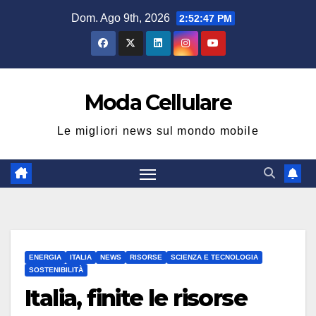
Salta
Dom. Ago 9th, 2026
2:52:48 PM
al
contenuto
Moda Cellulare
Le migliori news sul mondo mobile
ENERGIA
ITALIA
NEWS
RISORSE
SCIENZA E TECNOLOGIA
SOSTENIBILITÀ
Italia, finite le risorse