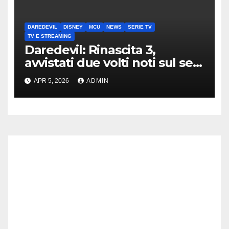
DAREDEVIL
DISNEY
MCU
NEWS
SERIE TV
TV E STREAMING
Daredevil: Rinascita 3,
avvistati due volti noti sul set
di New York
APR 5, 2026
ADMIN