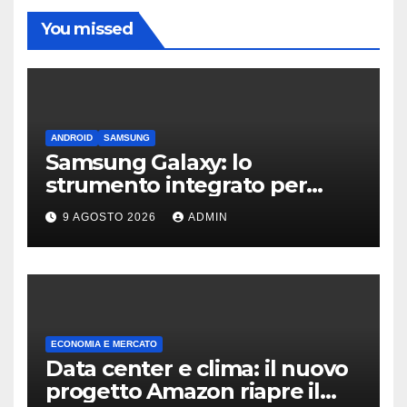
You missed
ANDROID
SAMSUNG
Samsung Galaxy: lo
strumento integrato per
liberare spazio sullo
9 AGOSTO 2026
ADMIN
smartphone
ECONOMIA E MERCATO
Data center e clima: il nuovo
progetto Amazon riapre il