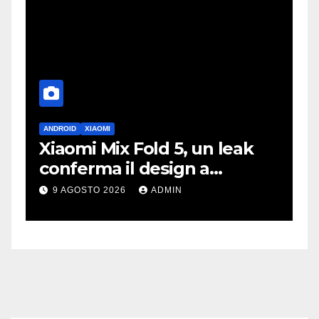
ANDROID
XIAOMI
D
vo
Xiaomi Mix Fold 5, un leak
S
conferma il design a
i
passaporto e HyperOS 4
p
9 AGOSTO 2026
ADMIN