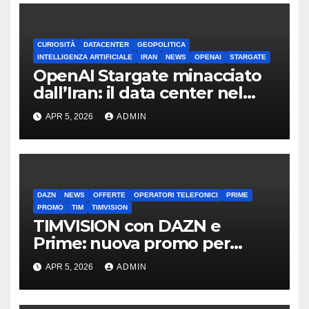
CURIOSITÀ
DATACENTER
GEOPOLITICA
INTELLIGENZA ARTIFICIALE
IRAN
NEWS
OPENAI
STARGATE
OpenAI Stargate minacciato
dall’Iran: il data center nel
mirino
APR 5, 2026
ADMIN
DAZN
NEWS
OFFERTE
OPERATORI TELEFONICI
PRIME
PROMO
TIM
TIMVISION
TIMVISION con DAZN e
Prime: nuova promo per
clienti TIM
APR 5, 2026
ADMIN