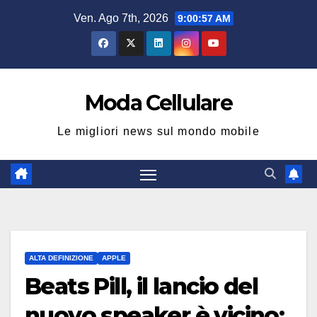
Salta
Ven. Ago 7th, 2026
9:00:57 AM
al
contenuto
Moda Cellulare
Le migliori news sul mondo mobile
ALTA DEFINIZIONE
APPLE
Beats Pill, il lancio del
nuovo speaker è vicino: