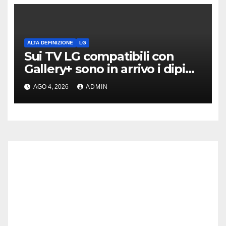
ALTA DEFINIZIONE
LG
Sui TV LG compatibili con
Gallery+ sono in arrivo i dipinti
di Bob Ross
AGO 4, 2026
ADMIN