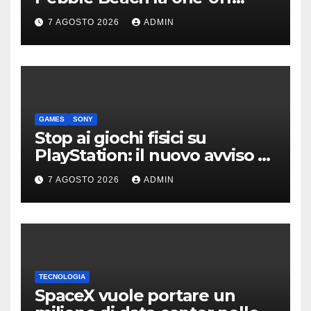
derivata dalla Bolide
7 AGOSTO 2026
ADMIN
GAMES
SONY
Stop ai giochi fisici su
PlayStation: il nuovo avviso di
Sony è l’ennesima conferma
7 AGOSTO 2026
ADMIN
TECNOLOGIA
SpaceX vuole portare un