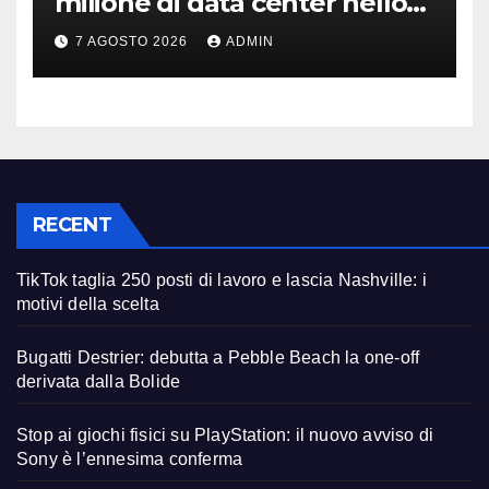
milione di data center nello
spazio: Nvidia sarà il cervello
7 AGOSTO 2026
ADMIN
RECENT
TikTok taglia 250 posti di lavoro e lascia Nashville: i
motivi della scelta
Bugatti Destrier: debutta a Pebble Beach la one-off
derivata dalla Bolide
Stop ai giochi fisici su PlayStation: il nuovo avviso di
Sony è l’ennesima conferma