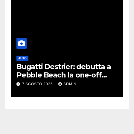
AUTO
G
Bugatti Destrier: debutta a
S
Pebble Beach la one-off
P
derivata dalla Bolide
d
7 AGOSTO 2026
ADMIN
c