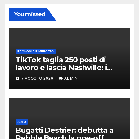
You missed
ECONOMIA E MERCATO
TikTok taglia 250 posti di
lavoro e lascia Nashville: i
motivi della scelta
7 AGOSTO 2026
ADMIN
AUTO
Bugatti Destrier: debutta a
Pebble Beach la one-off