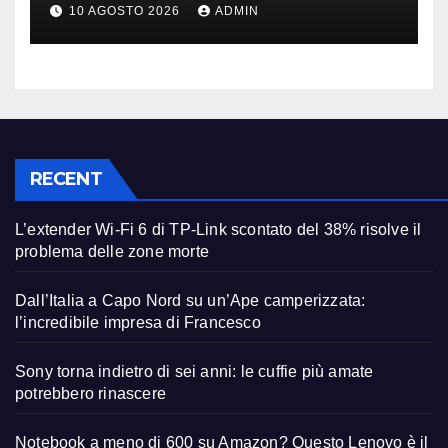
modello giusto (anche a rate)
10 AGOSTO 2026
ADMIN
RECENT
L’extender Wi-Fi 6 di TP-Link scontato del 38% risolve il
problema delle zone morte
Dall’Italia a Capo Nord su un’Ape camperizzata:
l’incredibile impresa di Francesco
Sony torna indietro di sei anni: le cuffie più amate
potrebbero rinascere
Notebook a meno di 600 su Amazon? Questo Lenovo è il