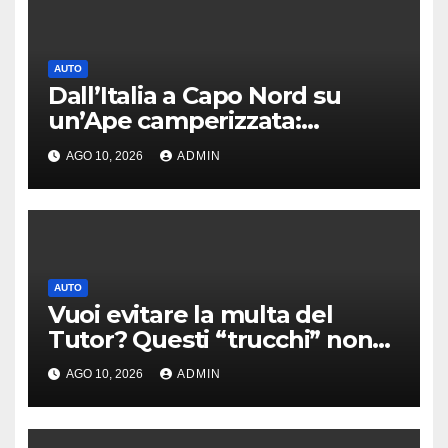
AUTO
Dall’Italia a Capo Nord su
un’Ape camperizzata:
l’incredibile impresa di
AGO 10, 2026
ADMIN
Francesco
AUTO
Vuoi evitare la multa del
Tutor? Questi “trucchi” non
servono a nulla
AGO 10, 2026
ADMIN