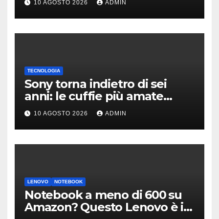
10 AGOSTO 2026
ADMIN
Francesco
TECNOLOGIA
Sony torna indietro di sei
anni: le cuffie più amate
potrebbero rinascere
10 AGOSTO 2026
ADMIN
LENOVO
NOTEBOOK
Notebook a meno di 600 su
Amazon? Questo Lenovo è il