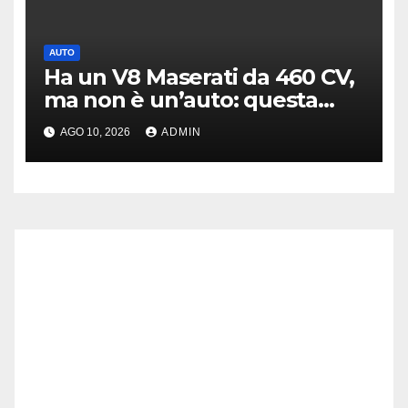
AUTO
Ha un V8 Maserati da 460 CV,
ma non è un’auto: questa
moto costa 144.000 euro
AGO 10, 2026
ADMIN