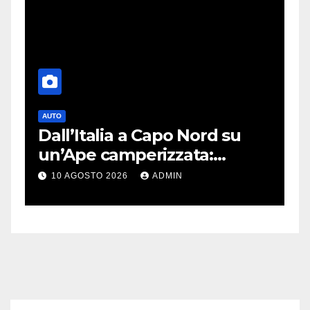
AUTO
T
nk
Dall’Italia a Capo Nord su
S
un’Ape camperizzata:
a
e
l’incredibile impresa di
p
10 AGOSTO 2026
ADMIN
Francesco