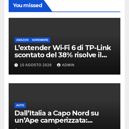
You missed
AMAZON
HARDWARE
L’extender Wi-Fi 6 di TP-Link
scontato del 38% risolve il
problema delle zone morte
10 AGOSTO 2026
ADMIN
AUTO
Dall’Italia a Capo Nord su
un’Ape camperizzata:
l’incredibile impresa di