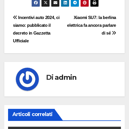
Navigazione
Incentivi auto 2024, ci
Xiaomi SU7: la berlina
siamo: pubblicato il
elettrica fa ancora parlare
articoli
decreto in Gazzetta
di sé
Ufficiale
Di
admin
Articoli correlati