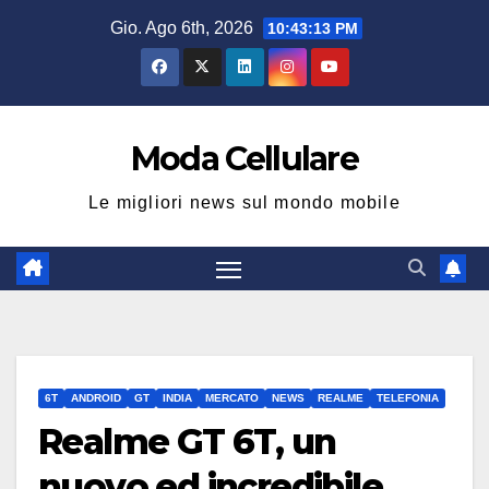
Salta
Gio. Ago 6th, 2026
10:43:13 PM
al
contenuto
Moda Cellulare
Le migliori news sul mondo mobile
6T
ANDROID
GT
INDIA
MERCATO
NEWS
REALME
TELEFONIA
Realme GT 6T, un
nuovo ed incredibile