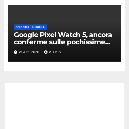
ANDROID
GOOGLE
Google Pixel Watch 5, ancora
conferme sulle pochissime
novità hardware
AGO 5, 2026
ADMIN