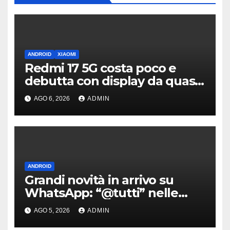
ANDROID
XIAOMI
Redmi 17 5G costa poco e
debutta con display da quasi
7 pollici e batteria enorme
AGO 6, 2026
ADMIN
ANDROID
Grandi novità in arrivo su
WhatsApp: “@tutti” nelle
chat di gruppo e non solo
AGO 5, 2026
ADMIN