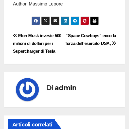
Author: Massimo Lepore
Navigazione
Elon Musk investe 500
“Space Cowboys” ecco la
milioni di dollari per i
forza dell’esercito USA,
articoli
Supercharger di Tesla
Di
admin
Articoli correlati