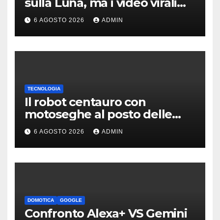
sulla Luna, ma i video virali
erano quasi tutti falsi
6 AGOSTO 2026
ADMIN
TECNOLOGIA
Il robot centauro con
motoseghe al posto delle
mani è pronto per le missioni
6 AGOSTO 2026
ADMIN
impossibili
DOMOTICA
GOOGLE
Confronto Alexa+ VS Gemini