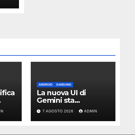
ni
ANDROID
SAMSUNG
fica
La nuova UI di
Gemini sta
arrivando sui Galaxy
IN
7 AGOSTO 2026
ADMIN
Watch: primi
avvistamenti