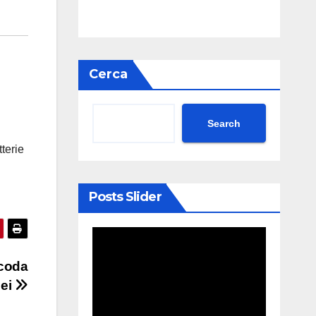
Cerca
Search
terie
Posts Slider
 coda
pei