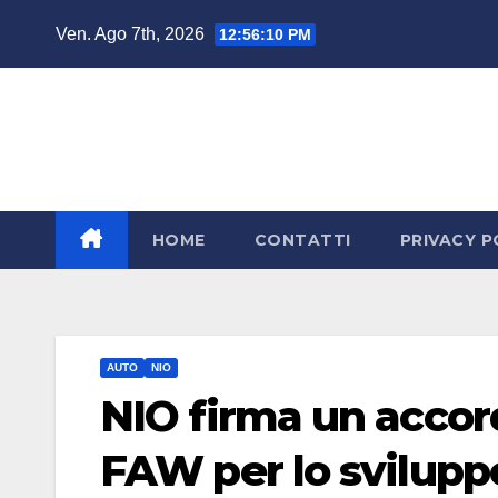
Salta
Ven. Ago 7th, 2026
12:56:11 PM
al
contenuto
HOME
CONTATTI
PRIVACY P
AUTO
NIO
NIO firma un accor
FAW per lo svilupp