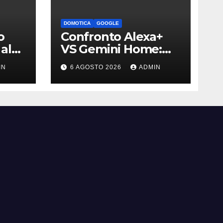
DOMOTICA
GOOGLE
o
Confronto Alexa+
al
VS Gemini Home:
i è
qual è l’assistente
IN
6 AGOSTO 2026
ADMIN
migliore | Video
bili