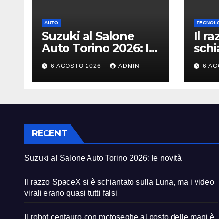
AUTO
TECNOL
Suzuki al Salone
Il r
Auto Torino 2026: le
schi
novità
Luna
6 AGOSTO 2026
ADMIN
6 AG
vira
tutti
RECENT
Suzuki al Salone Auto Torino 2026: le novità
Il razzo SpaceX si è schiantato sulla Luna, ma i video
virali erano quasi tutti falsi
Il robot centauro con motoseghe al posto delle mani è