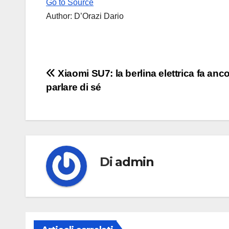
Go to Source
Author: D’Orazi Dario
Navigazione
Xiaomi SU7: la berlina elettrica fa anc
parlare di sé
articoli
Di
admin