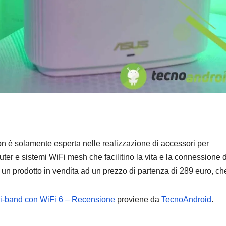
AUTO
Suzuki 
Salone
Torino 
6 AGOSTO 2
novità
on è solamente esperta nelle realizzazione di accessori per
uter e sistemi WiFi mesh che facilitino la vita e la connessione 
 un prodotto in vendita ad un prezzo di partenza di 289 euro, ch
i-band con WiFi 6 – Recensione
proviene da
TecnoAndroid
.