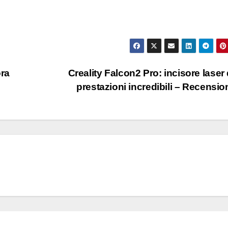
ora
Creality Falcon2 Pro: incisore laser 
prestazioni incredibili – Recensi