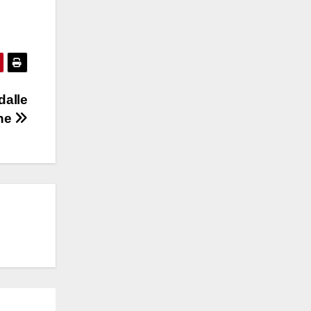
dalle
one