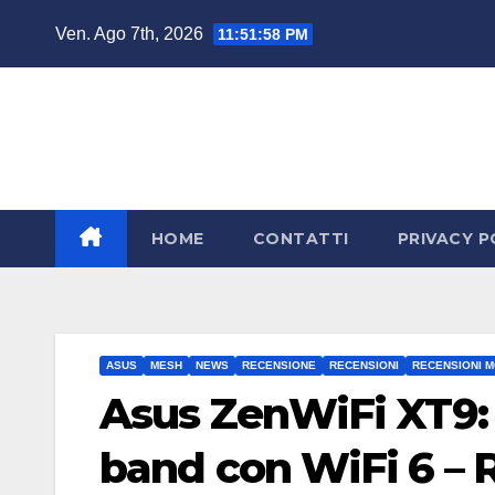
Salta
Ven. Ago 7th, 2026
11:51:59 PM
al
contenuto
HOME
CONTATTI
PRIVACY P
ASUS
MESH
NEWS
RECENSIONE
RECENSIONI
RECENSIONI 
Asus ZenWiFi XT9: 
band con WiFi 6 – 