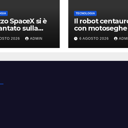
OGIA
TECNOLOGIA
azzo SpaceX si è
Il robot centaur
antato sulla
con motoseghe 
, ma i video
posto delle man
OSTO 2026
ADMIN
6 AGOSTO 2026
ADM
li erano quasi
pronto per le
 falsi
missioni impossi