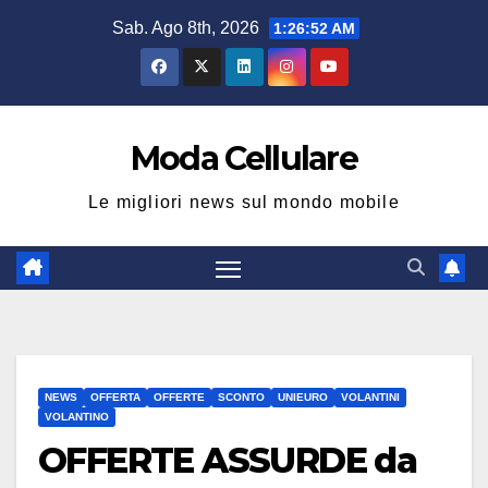
Salta
Sab. Ago 8th, 2026
1:26:53 AM
al
contenuto
Moda Cellulare
Le migliori news sul mondo mobile
NEWS
OFFERTA
OFFERTE
SCONTO
UNIEURO
VOLANTINI
VOLANTINO
OFFERTE ASSURDE da