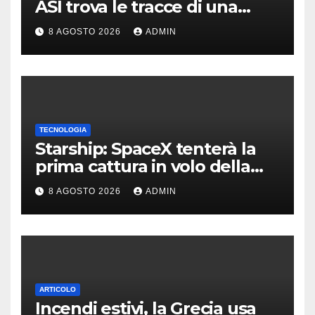
ASI trova le tracce di una
teoria formulata 90 anni fa
8 AGOSTO 2026
ADMIN
TECNOLOGIA
Starship: SpaceX tenterà la
prima cattura in volo della
navetta
8 AGOSTO 2026
ADMIN
ARTICOLO
Incendi estivi, la Grecia usa