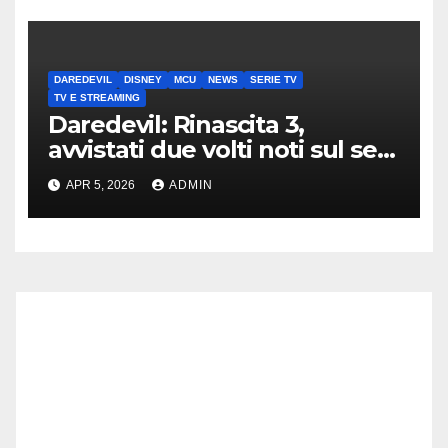
DAREDEVIL
DISNEY
MCU
NEWS
SERIE TV
TV E STREAMING
Daredevil: Rinascita 3,
avvistati due volti noti sul set
di New York
APR 5, 2026
ADMIN