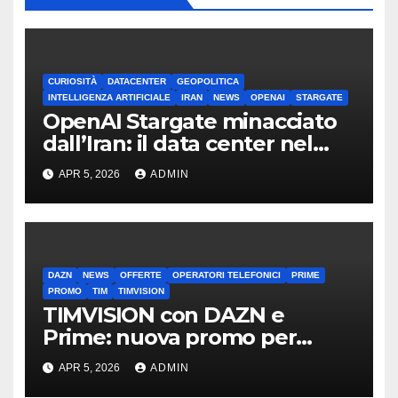
CURIOSITÀ
DATACENTER
GEOPOLITICA
INTELLIGENZA ARTIFICIALE
IRAN
NEWS
OPENAI
STARGATE
OpenAI Stargate minacciato
dall’Iran: il data center nel
mirino
APR 5, 2026
ADMIN
DAZN
NEWS
OFFERTE
OPERATORI TELEFONICI
PRIME
PROMO
TIM
TIMVISION
TIMVISION con DAZN e
Prime: nuova promo per
clienti TIM
APR 5, 2026
ADMIN