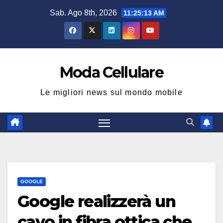
Salta
Sab. Ago 8th, 2026
11:25:14 AM
al
contenuto
Moda Cellulare
Le migliori news sul mondo mobile
GOOGLE
Google realizzerà un
cavo in fibra ottica che