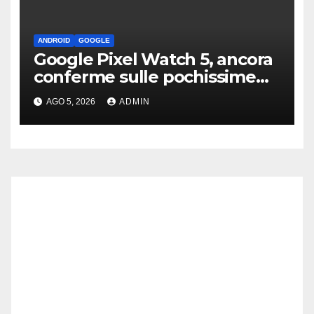
ANDROID
GOOGLE
Google Pixel Watch 5, ancora
conferme sulle pochissime
novità hardware
AGO 5, 2026
ADMIN