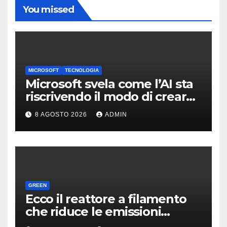
You missed
MICROSOFT
TECNOLOGIA
Microsoft svela come l’AI sta
riscrivendo il modo di creare
software
8 AGOSTO 2026
ADMIN
GREEN
Ecco il reattore a filamento
che riduce le emissioni
dell’industria chimica