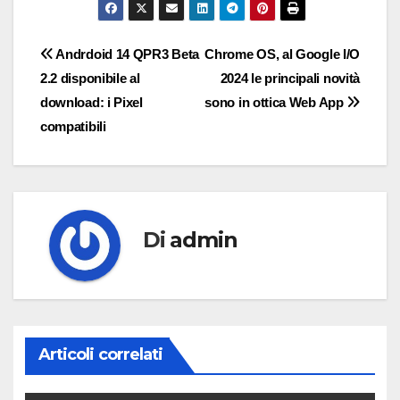
Navigazione
Andrdoid 14 QPR3 Beta
Chrome OS, al Google I/O
2.2 disponibile al
2024 le principali novità
articoli
download: i Pixel
sono in ottica Web App
compatibili
Di
admin
Articoli correlati