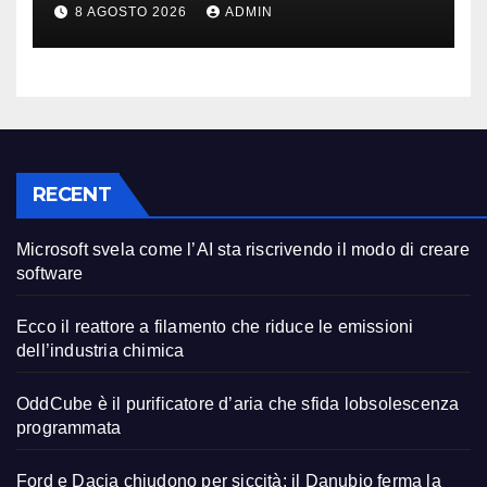
produzione auto
8 AGOSTO 2026
ADMIN
RECENT
Microsoft svela come l’AI sta riscrivendo il modo di creare
software
Ecco il reattore a filamento che riduce le emissioni
dell’industria chimica
OddCube è il purificatore d’aria che sfida lobsolescenza
programmata
Ford e Dacia chiudono per siccità: il Danubio ferma la