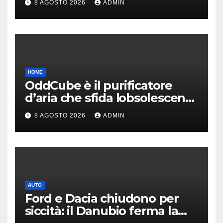
8 AGOSTO 2026
ADMIN
HOME
OddCube è il purificatore
d’aria che sfida lobsolescenza
programmata
8 AGOSTO 2026
ADMIN
AUTO
Ford e Dacia chiudono per
siccità: il Danubio ferma la