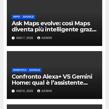
APPS
GOOGLE
Ask Maps evolve: così Maps
diventa più intelligente grazie
a Gemini
AGO 7, 2026
ADMIN
DOMOTICA
GOOGLE
Confronto Alexa+ VS Gemini
Home: qual è l’assistente
migliore | Video
AGO 6, 2026
ADMIN