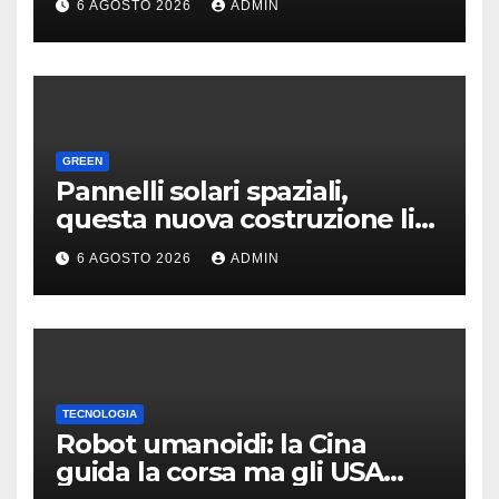
6 AGOSTO 2026
ADMIN
alla Borsa?
GREEN
Pannelli solari spaziali,
questa nuova costruzione li
rende molto più convenienti
6 AGOSTO 2026
ADMIN
TECNOLOGIA
Robot umanoidi: la Cina
guida la corsa ma gli USA