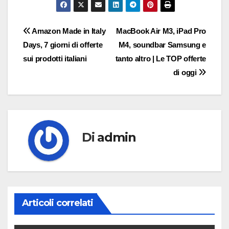
Navigazione
Amazon Made in Italy
MacBook Air M3, iPad Pro
Days, 7 giorni di offerte
M4, soundbar Samsung e
articoli
sui prodotti italiani
tanto altro | Le TOP offerte
di oggi
Di
admin
Articoli correlati