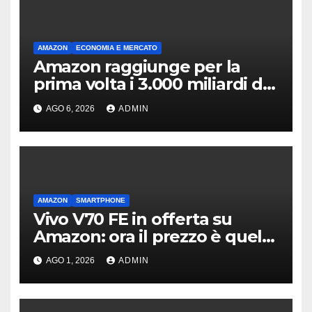
AMAZON
ECONOMIA E MERCATO
Amazon raggiunge per la
prima volta i 3.000 miliardi di
capitalizzazione
AGO 6, 2026
ADMIN
AMAZON
SMARTPHONE
Vivo V70 FE in offerta su
Amazon: ora il prezzo è quello
giusto?
AGO 1, 2026
ADMIN