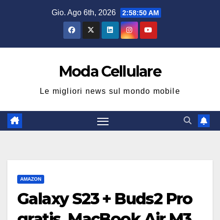
Salta
Gio. Ago 6th, 2026
2:58:51 AM
al
contenuto
Moda Cellulare
Le migliori news sul mondo mobile
AMAZON
Galaxy S23 + Buds2 Pro
gratis, MacBook Air M3,