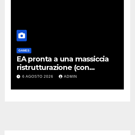
GAMES
G
EA pronta a una massiccia
P
ristrutturazione (con
q
o
licenziamenti) dopo l’addio
r
6 AGOSTO 2026
ADMIN
alla Borsa?