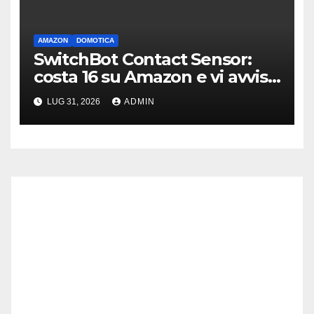
AMAZON
DOMOTICA
SwitchBot Contact Sensor:
costa 16 su Amazon e vi avvisa
se qualcuno apre porte o
LUG 31, 2026
ADMIN
finestre