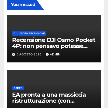
You missed
DJI
VIDEO RECENSIONE
Recensione DJI Osmo Pocket
4P: non pensavo potesse
piacermi così tanto
6 AGOSTO 2026
ADMIN
GAMES
EA pronta a una massiccia
ristrutturazione (con
licenziamenti) dopo l’addio