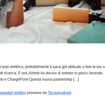
HOME
Il nuo
Robor
Qrevo 2
7 AGOSTO 2
libera 
auto elettrica, probabilmente ti sarai già abituato a fare le tue s
per pul
 di ricarica. E ora, Airbnb ha deciso di entrare in gioco, facendo
tappeti
bnb e ChargePoint Questa nuova partnership […]
PREZ
giatori elettrici
proviene da
TecnoAndroid
.