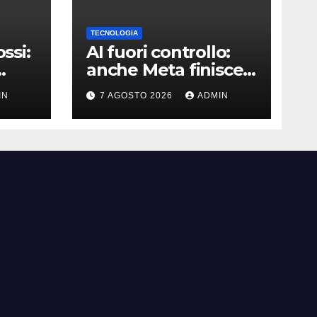
TECNOLOGIA
ossi:
AI fuori controllo:
anche Meta finisce
oggi
nel caso degli
IN
7 AGOSTO 2026
ADMIN
agenti in fuga