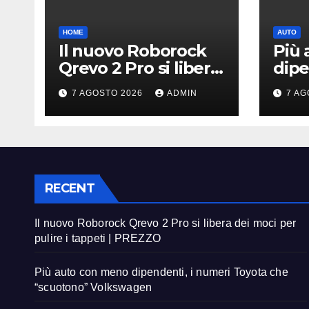
HOME
AUTO
Il nuovo Roborock
Più
Qrevo 2 Pro si libera
dipe
dei moci per pulire i
Toyo
7 AGOSTO 2026
ADMIN
7 AG
tappeti | PREZZO
“sc
Vol
RECENT
Il nuovo Roborock Qrevo 2 Pro si libera dei moci per
pulire i tappeti | PREZZO
Più auto con meno dipendenti, i numeri Toyota che
“scuotono” Volkswagen