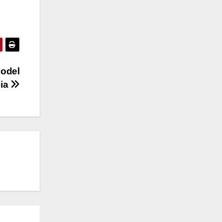
Model
lia