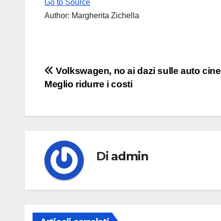
Go to Source
Author: Margherita Zichella
Navigazione
Volkswagen, no ai dazi sulle auto cine
Meglio ridurre i costi
articoli
Di
admin