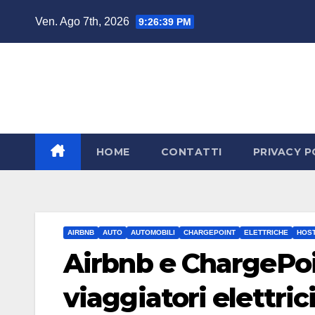
Salta
Ven. Ago 7th, 2026
9:26:40 PM
al
contenuto
HOME
CONTATTI
PRIVACY P
AIRBNB
AUTO
AUTOMOBILI
CHARGEPOINT
ELETTRICHE
HOS
Airbnb e ChargePoin
viaggiatori elettric