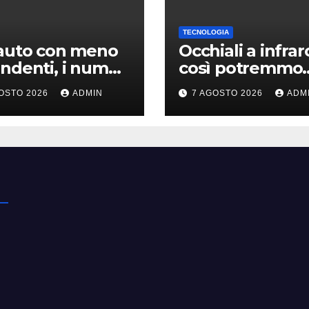
TECNOLOGIA
 auto con meno
Occhiali a infrar
ndenti, i numeri
così potremmo
ta che
vedere ciò che 
OSTO 2026
ADMIN
7 AGOSTO 2026
ADM
uotono”
è invisibile
kswagen