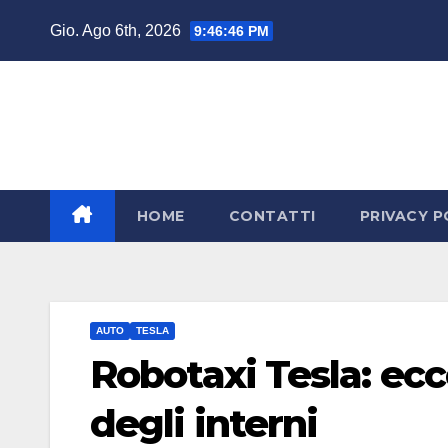
Salta
Gio. Ago 6th, 2026
9:46:46 PM
al
contenuto
HOME
CONTATTI
PRIVACY P
AUTO
TESLA
Robotaxi Tesla: ec
degli interni