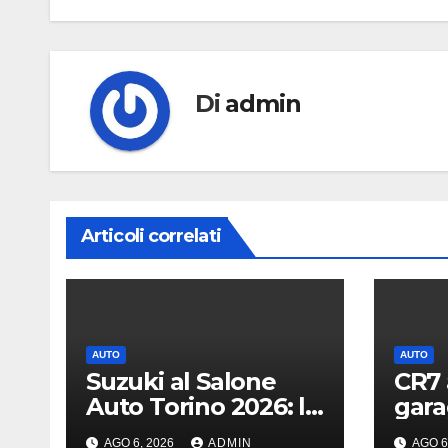
Di
admin
Articoli correlati
AUTO
AUTO
Suzuki al Salone
CR7 
Auto Torino 2026: le
gara
novità
svela
AGO 6, 2026
ADMIN
AGO 6