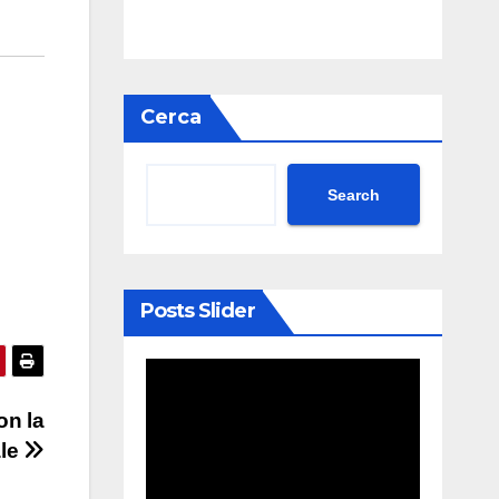
Cerca
Search
Posts Slider
on la
ale