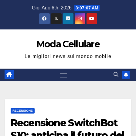
Salta
Gio. Ago 6th, 2026
3:07:08 AM
al
contenuto
Moda Cellulare
Le migliori news sul mondo mobile
RECENSIONE
Recensione SwitchBot
S10: anticipa il futuro dei