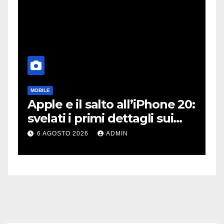
MOBILE
DJ
Apple e il salto all’iPhone 20:
R
e
svelati i primi dettagli sui
P
display dei futuri top di
p
6 AGOSTO 2026
ADMIN
gamma