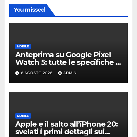
You missed
MOBILE
Anteprima su Google Pixel
Watch 5: tutte le specifiche e
i prezzi trapelati
6 AGOSTO 2026
ADMIN
MOBILE
Apple e il salto all’iPhone 20:
svelati i primi dettagli sui