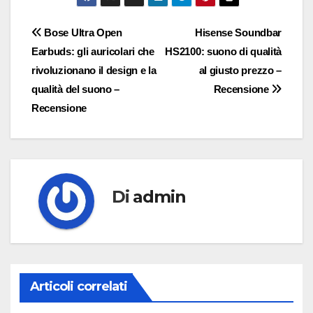
Navigazione
Bose Ultra Open
Hisense Soundbar
Earbuds: gli auricolari che
HS2100: suono di qualità
articoli
rivoluzionano il design e la
al giusto prezzo –
qualità del suono –
Recensione
Recensione
Di
admin
Articoli correlati