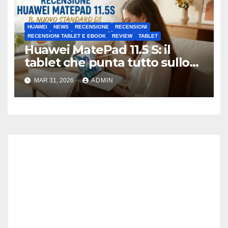
HUAWEI
NEWS
RECENSIONE
RECENSIONI
RECENSIONI TABLET E EBOOK
REVIEW
TABLET
Huawei MatePad 11.5 S: il
tablet che punta tutto sullo
schermo (e fa bene)
MAR 31, 2026
ADMIN
Recensione