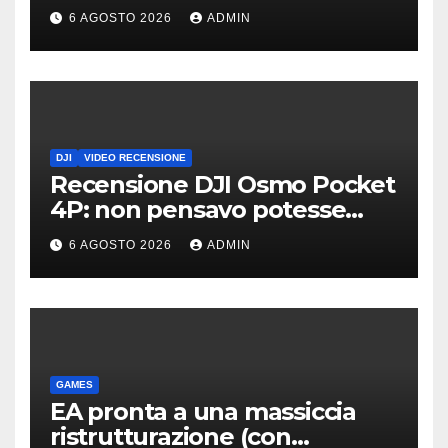
display dei futuri top di
6 AGOSTO 2026
ADMIN
gamma
DJI
VIDEO RECENSIONE
Recensione DJI Osmo Pocket
4P: non pensavo potesse
piacermi così tanto
6 AGOSTO 2026
ADMIN
GAMES
EA pronta a una massiccia
ristrutturazione (con