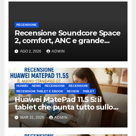
RECENSIONE
Recensione Soundcore Space
2, comfort, ANC e grande
autonomia
AGO 2, 2026
ADMIN
HUAWEI
NEWS
RECENSIONE
RECENSIONI
RECENSIONI TABLET E EBOOK
REVIEW
TABLET
Huawei MatePad 11.5 S: il
tablet che punta tutto sullo
schermo (e fa bene)
MAR 31, 2026
ADMIN
Recensione