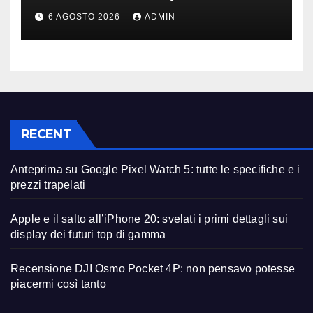
licenziamenti) dopo l’addio
6 AGOSTO 2026
ADMIN
alla Borsa?
RECENT
Anteprima su Google Pixel Watch 5: tutte le specifiche e i
prezzi trapelati
Apple e il salto all’iPhone 20: svelati i primi dettagli sui
display dei futuri top di gamma
Recensione DJI Osmo Pocket 4P: non pensavo potesse
piacermi così tanto