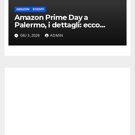
AMAZON
EVENTI
Amazon Prime Day a
Palermo, i dettagli: ecco
programma e iniziative in riva
GIU 3, 2026
ADMIN
al mare