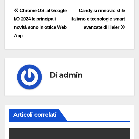
Navigazione
Chrome OS, al Google
Candy si rinnova: stile
I/O 2024 le principali
italiano e tecnologie smart
articoli
novità sono in ottica Web
avanzate di Haier
App
Di
admin
Articoli correlati