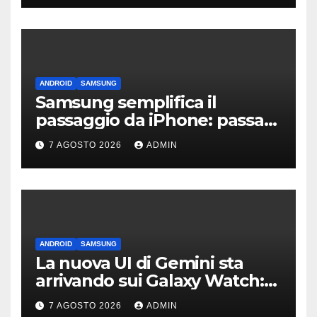
ANDROID
SAMSUNG
Samsung semplifica il
passaggio da iPhone: passa
WhatsApp e c’è l’assistenza
7 AGOSTO 2026
ADMIN
ANDROID
SAMSUNG
La nuova UI di Gemini sta
arrivando sui Galaxy Watch:
primi avvistamenti
7 AGOSTO 2026
ADMIN