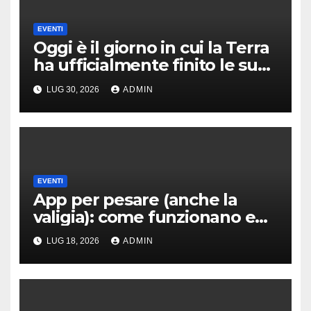
EVENTI
Oggi è il giorno in cui la Terra
ha ufficialmente finito le sue
risorse per il 2026
LUG 30, 2026
ADMIN
EVENTI
App per pesare (anche la
valigia): come funzionano e
quali usare
LUG 18, 2026
ADMIN