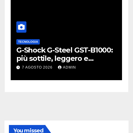
TECNOLOGIA
A
L
G-Shock G-Steel GST-B1000:
S
o
più sottile, leggero e
p
connesso
W
7 AGOSTO 2026
ADMIN
You missed