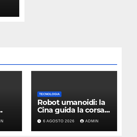
TECNOLOGIA
Robot umanoidi: la
Cina guida la corsa
e li
ma gli USA restano
IN
6 AGOSTO 2026
ADMIN
ù
davanti nella qualità