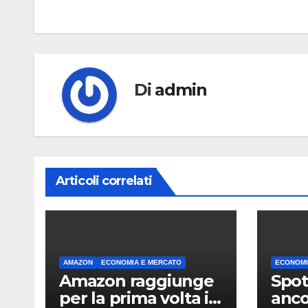
articoli
Di
admin
Articoli correlati
AMAZON
ECONOMIA E MERCATO
ECONOMI
Amazon raggiunge
Spot
per la prima volta i
anco