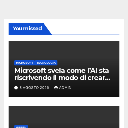
You missed
MICROSOFT
TECNOLOGIA
Microsoft svela come l’AI sta
riscrivendo il modo di creare
software
8 AGOSTO 2026
ADMIN
GREEN