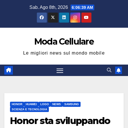
Salta
Sab. Ago 8th, 2026
6:06:40 AM
al
contenuto
Moda Cellulare
Le migliori news sul mondo mobile
HONOR
HUAWEI
LOGO
NEWS
SAMSUNG
SCIENZA E TECNOLOGIA
Honor sta sviluppando