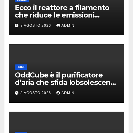
Ecco il reattore a filamento
che riduce le emissioni
dell’industria chimica
8 AGOSTO 2026
ADMIN
HOME
OddCube è il purificatore
d’aria che sfida lobsolescenza
programmata
8 AGOSTO 2026
ADMIN