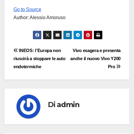
Go to Source
Author: Alessio Amoruso
Navigazione
INEOS: l’Europa non
Vivo esagera e presenta
riuscirà a stoppare le auto
anche il nuovo Vivo Y200
articoli
endotermiche
Pro
Di
admin