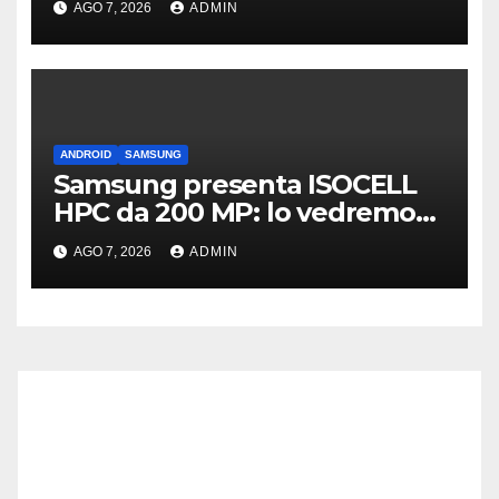
AGO 7, 2026
ADMIN
ANDROID
SAMSUNG
Samsung presenta ISOCELL
HPC da 200 MP: lo vedremo
sui Galaxy S27?
AGO 7, 2026
ADMIN